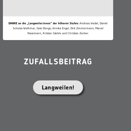
DANKE an die „Langweiler:innen“ der höheren Stufen:
Andreas Wedel, Daniel
Schulze-Wethmar, Goto Dengo, Annika Engel, Dirk Zimmermann, Marcel
Nasemann, Kristian Gäckle und Christian Zenker.
ZUFALLSBEITRAG
Langweilen!