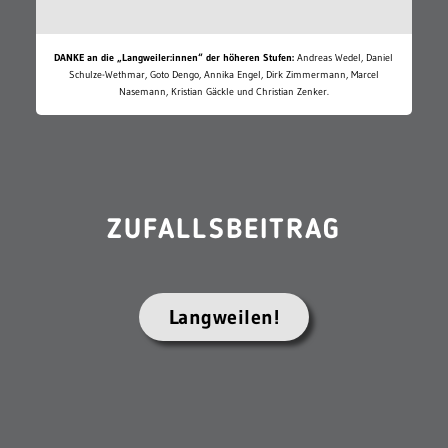
DANKE an die „Langweiler:innen“ der höheren Stufen:
Andreas Wedel, Daniel
Schulze-Wethmar, Goto Dengo, Annika Engel, Dirk Zimmermann, Marcel
Nasemann, Kristian Gäckle und Christian Zenker.
ZUFALLSBEITRAG
Langweilen!