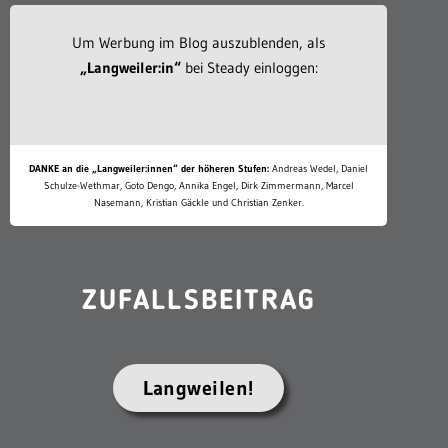
Um Werbung im Blog auszublenden, als
„Langweiler:in“
bei Steady einloggen:
DANKE an die „Langweiler:innen“ der höheren Stufen:
Andreas Wedel, Daniel
Schulze-Wethmar, Goto Dengo, Annika Engel, Dirk Zimmermann, Marcel
Nasemann, Kristian Gäckle und Christian Zenker.
ZUFALLSBEITRAG
Langweilen!