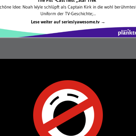
The Pitt“-Cast liest „Star Trek“
chöne Idee: Noah Wyle schlüpft als Captain Kirk in die wohl berühmtes
Uniform der TV-Geschichte;...
Lese weiter auf serieslyawesome.tv →