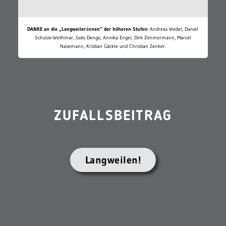
DANKE an die „Langweiler:innen“ der höheren Stufen:
Andreas Wedel, Daniel
Schulze-Wethmar, Goto Dengo, Annika Engel, Dirk Zimmermann, Marcel
Nasemann, Kristian Gäckle und Christian Zenker.
ZUFALLSBEITRAG
Langweilen!