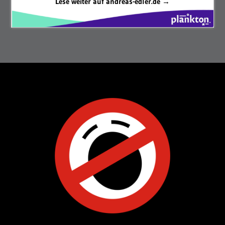
Lese weiter auf andreas-edler.de →