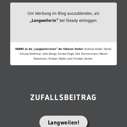
Um Werbung im Blog auszublenden, als
„Langweiler:in“
bei Steady einloggen:
DANKE an die „Langweiler:innen“ der höheren Stufen:
Andreas Wedel, Daniel
Schulze-Wethmar, Goto Dengo, Annika Engel, Dirk Zimmermann, Marcel
Nasemann, Kristian Gäckle und Christian Zenker.
ZUFALLSBEITRAG
Langweilen!