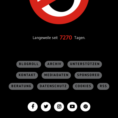
7270
Langeweile seit
Tagen.
BLOGROLL
ARCHIV
UNTERSTÜTZEN
KONTAKT
MEDIADATEN
SPONSORED
BERATUNG
DATENSCHUTZ
COOKIES
RSS