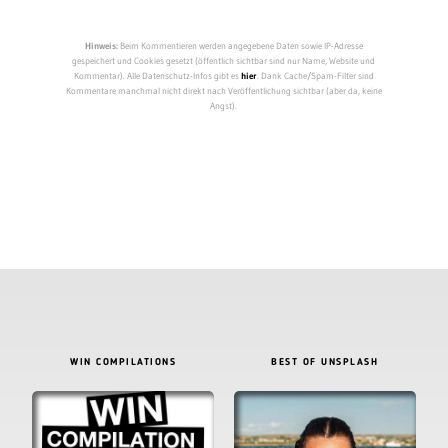
Hinweis:
Beim Kommentieren werden angegebene Daten sowie IP-Adresse
gespeichert und Cookies gesetzt (öffentlich sichtbar sind nur Name, Website und
Kommentar). Alle Datenschutz-Infos gibt es
hier
. Dank Cache/Spam-Filter sind
Kommentare manchmal nicht direkt nach Veröffentlichung sichtbar (aber da, keine
Angst).
WIN COMPILATIONS
BEST OF UNSPLASH