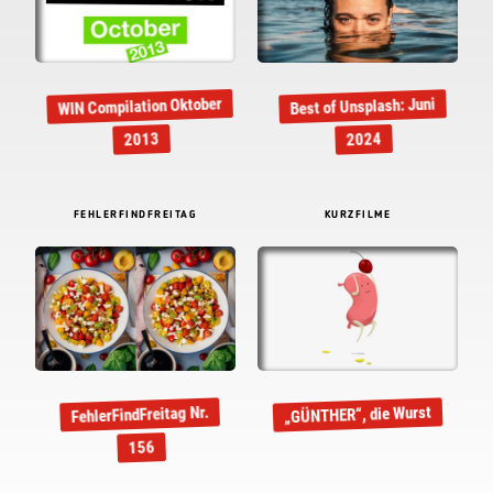
WIN Compilation Oktober
Best of Unsplash: Juni
2013
2024
FEHLERFINDFREITAG
KURZFILME
FehlerFindFreitag Nr.
„GÜNTHER“, die Wurst
156