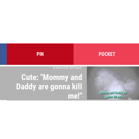
PIN
POCKET
NÄCHSTER BEITRAG:
Cute: "Mommy and
Daddy are gonna kill
me!"