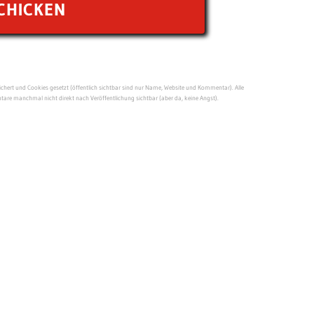
ert und Cookies gesetzt (öffentlich sichtbar sind nur Name, Website und Kommentar). Alle
re manchmal nicht direkt nach Veröffentlichung sichtbar (aber da, keine Angst).