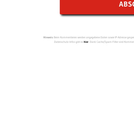
Hinweis:
Beim Kommentieren werden angegebene Daten sowie IP-Adresse gespeich
Datenschutz-Infos gibt es
hier
. Dank Cache/Spam-Filter sind Kommenta