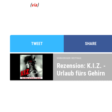
(
via
)
TWEET
SHARE
VORHERIGER BEITRAG:
Rezension: K.I.Z. -
Urlaub fürs Gehirn