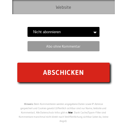
Abo ohne Kommentar
Hinweis:
Beim Kommentieren werden angegebene Daten sowie IP-Adresse
gespeichert und Cookies gesetzt (öffentlich sichtbar sind nur Name, Website und
Kommentar). Alle Datenschutz-Infos gibt es
hier
. Dank Cache/Spam-Filter sind
Kommentare manchmal nicht direkt nach Veröffentlichung sichtbar (aber da, keine
Angst).