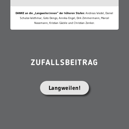
DANKE an die „Langweiler:innen“ der höheren Stufen:
Andreas Wedel, Daniel
Schulze-Wethmar, Goto Dengo, Annika Engel, Dirk Zimmermann, Marcel
Nasemann, Kristian Gäckle und Christian Zenker.
ZUFALLSBEITRAG
Langweilen!