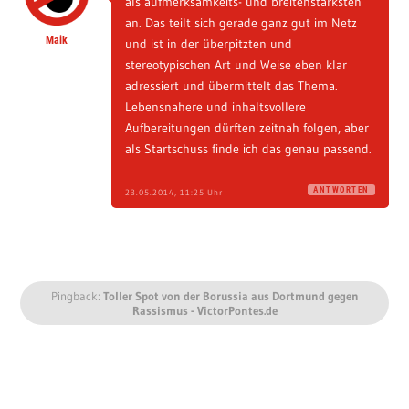
als aufmerksamkeits- und breitenstärksten
an. Das teilt sich gerade ganz gut im Netz
Maik
und ist in der überpitzten und
stereotypischen Art und Weise eben klar
adressiert und übermittelt das Thema.
Lebensnahere und inhaltsvollere
Aufbereitungen dürften zeitnah folgen, aber
als Startschuss finde ich das genau passend.
ANTWORTEN
23.05.2014, 11:25 Uhr
Pingback:
Toller Spot von der Borussia aus Dortmund gegen
Rassismus - VictorPontes.de