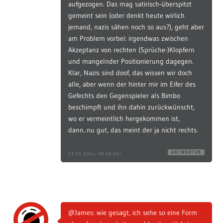
aufgezogen. Das mag satirisch-überspitzt
gemeint sein (oder denkt heute wirlich
jemand, nazis sähen noch so aus?), geht aber
am Problem vorbei: irgendwas zwischen
Akzeptanz von rechten (Sprüche-)Klopfern
und mangelnder Positionierung dagegen.
Klar, Nazis sind doof, das wissen wir doch
alle, aber wenn der hinter mir im Eifer des
Gefechts den Gegenspieler als Bimbo
beschimpft und ihn dahin zurückwünscht,
wo er vermeintlich hergekommen ist,
dann..nu gut, das meint der ja nicht rechts.
ANTWORTEN
23.05.2014, 09:58 Uhr
@James: wie gesagt, ich sehe so eine Form