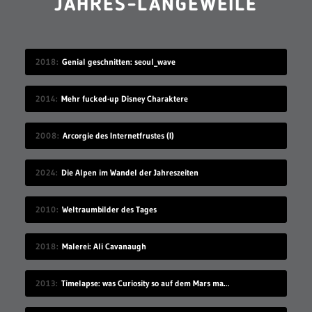
JAHRES-LANGEWEILE
2018
Genial geschnitten: seoul_wave
2014
Mehr fucked-up Disney Charaktere
2008
Arcorgie des Internetfrustes (I)
2024
Die Alpen im Wandel der Jahreszeiten
2010
Weltraumbilder des Tages
2018
Malerei: Ali Cavanaugh
2013
Timelapse: was Curiosity so auf dem Mars macht