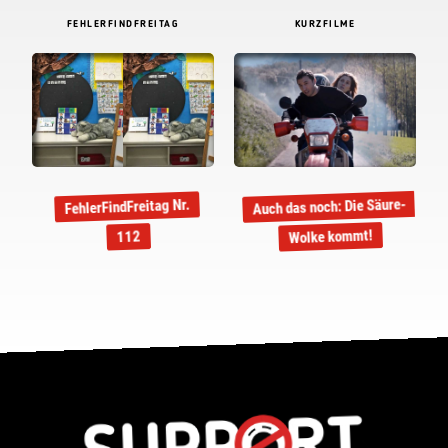
FEHLERFINDFREITAG
KURZFILME
Auch das noch: Die Säure-
FehlerFindFreitag Nr.
Wolke kommt!
112