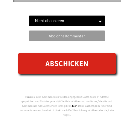
Abo ohne Kommentar
Hinweis:
Beim Kommentieren werden angegebene Daten sowie IP-Adresse
gespeichert und Cookies gesetzt (öffentlich sichtbar sind nur Name, Website und
Kommentar). Alle Datenschutz-Infos gibt es
hier
. Dank Cache/Spam-Filter sind
Kommentare manchmal nicht direkt nach Veröffentlichung sichtbar (aber da, keine
Angst).