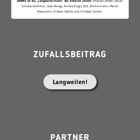
DANKE an die „Langweiler:innen“ der höheren Stufen:
Andreas Wedel, Daniel
Schulze-Wethmar, Goto Dengo, Annika Engel, Dirk Zimmermann, Marcel
Nasemann, Kristian Gäckle und Christian Zenker.
ZUFALLSBEITRAG
Langweilen!
PARTNER