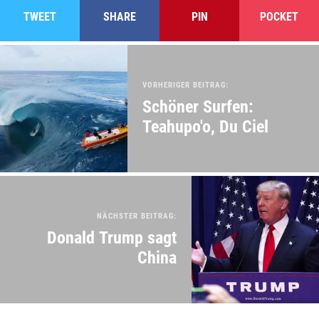
TWEET
SHARE
PIN
POCKET
VORHERIGER BEITRAG:
Schöner Surfen:
Teahupo'o, Du Ciel
NÄCHSTER BEITRAG:
Donald Trump sagt
China