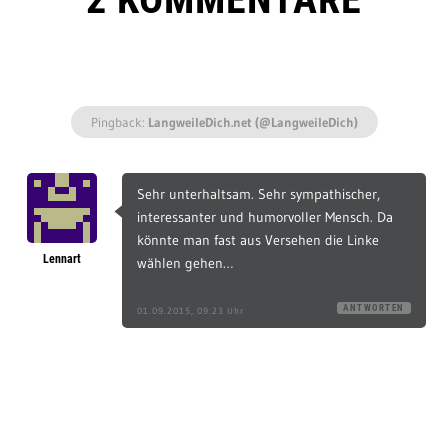
Pingback:
LangweileDich.net (@LangweileDich)
Sehr unterhaltsam. Sehr sympathischer,
interessanter und humorvoller Mensch. Da
könnte man fast aus Versehen die Linke
Lennart
wählen gehen…
ANTWORTEN
01.09.2015, 09:23 Uhr