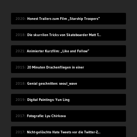
2020
Honest Trailers zum Film „Starship Troopers“
2018
Die skurrilen Tricks von Skateboarder Matt Tomasello
2021
Animierter Kurzfilm: „Like and Follow“
2015
20 Minuten Drachenfliegen in einer
2018
Genial geschnitten: seoul_wave
2019
Digital Paintings: Yun Ling
2017
Fotografie: Lyu Chirkova
2017
Nicht-gelöschte Hate Tweets vor die Twitter-Zentrale gesprüht