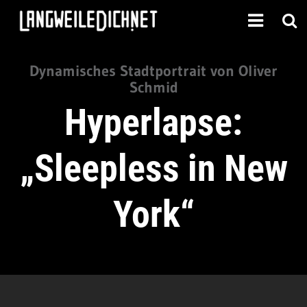
Dynamisches Stadtportrait von Oliver
Schmid
Hyperlapse:
„Sleepless in New
York“