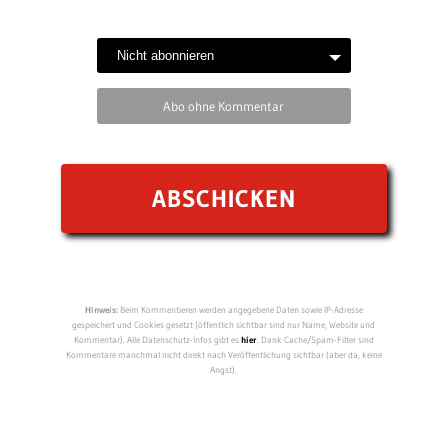
Abo ohne Kommentar
Hinweis:
Beim Kommentieren werden angegebene Daten sowie IP-Adresse
gespeichert und Cookies gesetzt (öffentlich sichtbar sind nur Name, Website und
Kommentar). Alle Datenschutz-Infos gibt es
hier
. Dank Cache/Spam-Filter sind
Kommentare manchmal nicht direkt nach Veröffentlichung sichtbar (aber da, keine
Angst).