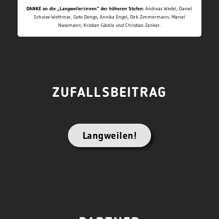
DANKE an die „Langweiler:innen“ der höheren Stufen:
Andreas Wedel, Daniel
Schulze-Wethmar, Goto Dengo, Annika Engel, Dirk Zimmermann, Marcel
Nasemann, Kristian Gäckle und Christian Zenker.
ZUFALLSBEITRAG
Langweilen!