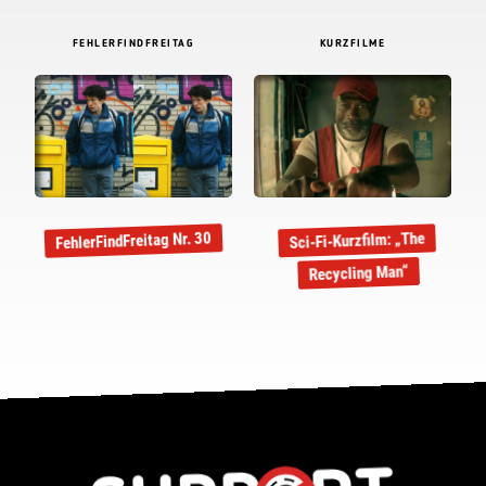
FEHLERFINDFREITAG
KURZFILME
FehlerFindFreitag Nr. 30
Sci-Fi-Kurzfilm: „The
Recycling Man“