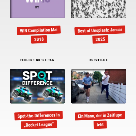
Best of Unsplash: Januar
WIN Compilation Mai
2018
2025
FEHLERFINDFREITAG
KURZFILME
Ein Mann, der in Zeitlupe
Spot-the-Differences in
„Rocket League“
lebt