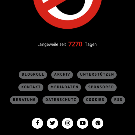
7270
Langeweile seit
Tagen.
BLOGROLL
ARCHIV
UNTERSTÜTZEN
KONTAKT
MEDIADATEN
SPONSORED
BERATUNG
DATENSCHUTZ
COOKIES
RSS