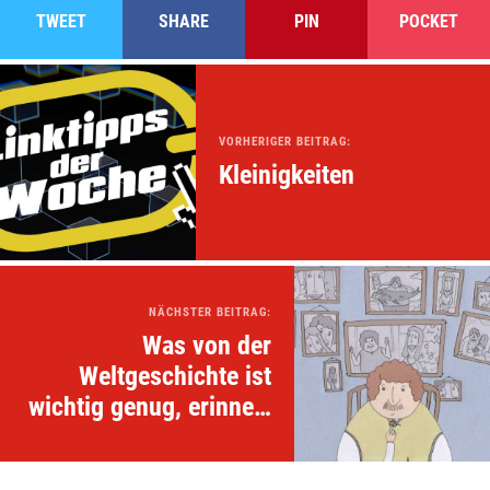
TWEET
SHARE
PIN
POCKET
VORHERIGER BEITRAG:
Kleinigkeiten
NÄCHSTER BEITRAG:
Was von der
Weltgeschichte ist
wichtig genug, erinnert
zu werden?