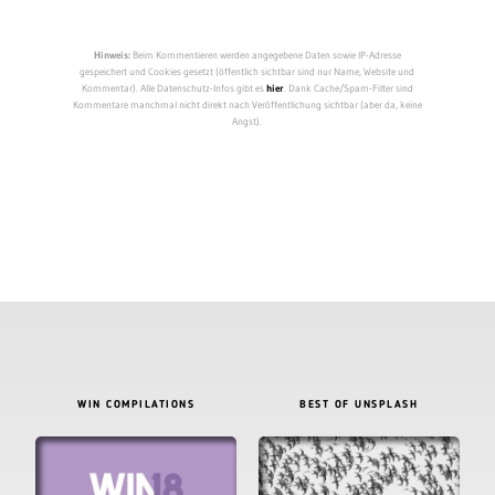
Hinweis:
Beim Kommentieren werden angegebene Daten sowie IP-Adresse
gespeichert und Cookies gesetzt (öffentlich sichtbar sind nur Name, Website und
Kommentar). Alle Datenschutz-Infos gibt es
hier
. Dank Cache/Spam-Filter sind
Kommentare manchmal nicht direkt nach Veröffentlichung sichtbar (aber da, keine
Angst).
WIN COMPILATIONS
BEST OF UNSPLASH