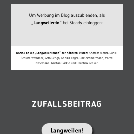
Um Werbung im Blog auszublenden, als
„Langweiler:in“
bei Steady einloggen:
DANKE an die „Langweiler:innen“ der höheren Stufen:
Andreas Wedel, Daniel
Schulze-Wethmar, Goto Dengo, Annika Engel, Dirk Zimmermann, Marcel
Nasemann, Kristian Gäckle und Christian Zenker.
ZUFALLSBEITRAG
Langweilen!