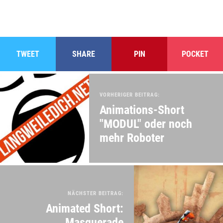
TWEET
SHARE
PIN
POCKET
VORHERIGER BEITRAG:
Animations-Short
"MODUL" oder noch
mehr Roboter
NÄCHSTER BEITRAG:
Animated Short:
Masquerade