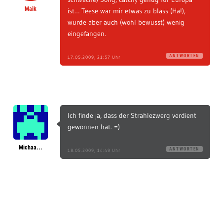
Maik
ist… Teese war mir etwas zu blass (Ha!),
wurde aber auch (wohl bewusst) wenig
eingefangen.
ANTWORTEN
17.05.2009, 21:57 Uhr
Ich finde ja, dass der Strahlezwerg verdient
gewonnen hat. =)
Michaa...
ANTWORTEN
18.05.2009, 14:49 Uhr