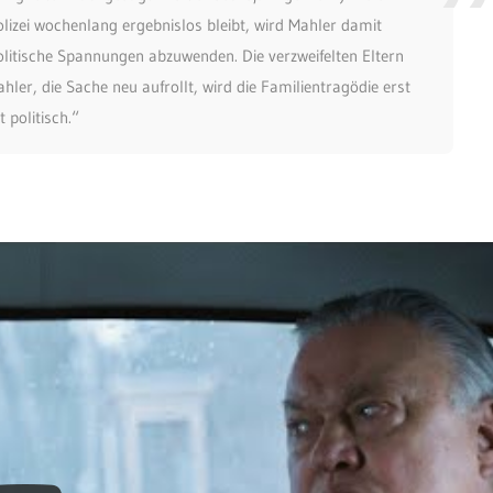
lizei wochenlang ergebnislos bleibt, wird Mahler damit
olitische Spannungen abzuwenden. Die verzweifelten Eltern
er, die Sache neu aufrollt, wird die Familientragödie erst
t politisch.“