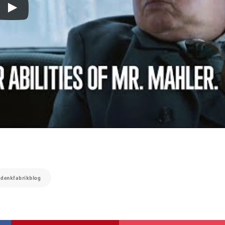
:
denkfabrikblog