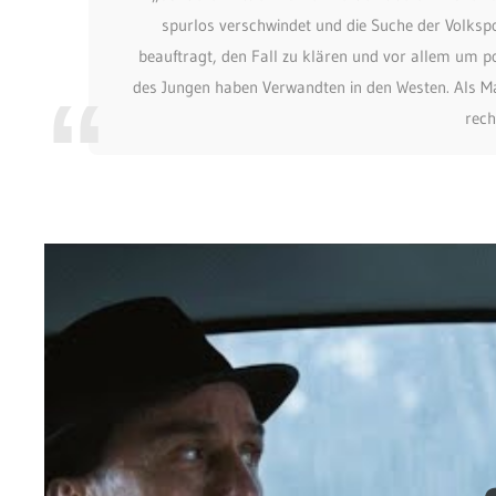
spurlos verschwindet und die Suche der Volkspo
beauftragt, den Fall zu klären und vor allem um p
des Jungen haben Verwandten in den Westen. Als Mahl
rech