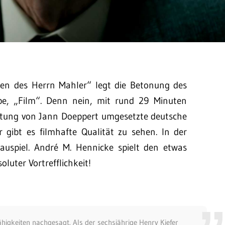
ten des Herrn Mahler“ legt die Betonung des
ilbe, „Film“. Denn nein, mit rund 29 Minuten
Leitung von Jann Doeppert umgesetzte deutsche
r gibt es filmhafte Qualität zu sehen. In der
auspiel. André M. Hennicke spielt den etwas
luter Vortrefflichkeit!
higkeiten nachgesagt. Als der sechsjährige Henry Kiefer