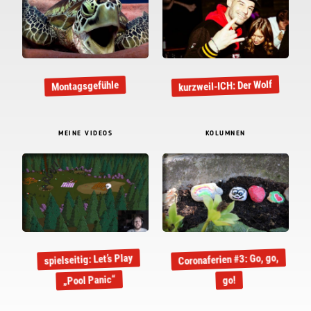
kurzweil-ICH: Der Wolf
Montagsgefühle
MEINE VIDEOS
KOLUMNEN
Coronaferien #3: Go, go,
spielseitig: Let’s Play
„Pool Panic“
go!