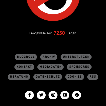
7250
Langeweile seit
Tagen.
BLOGROLL
ARCHIV
UNTERSTÜTZEN
KONTAKT
MEDIADATEN
SPONSORED
BERATUNG
DATENSCHUTZ
COOKIES
RSS