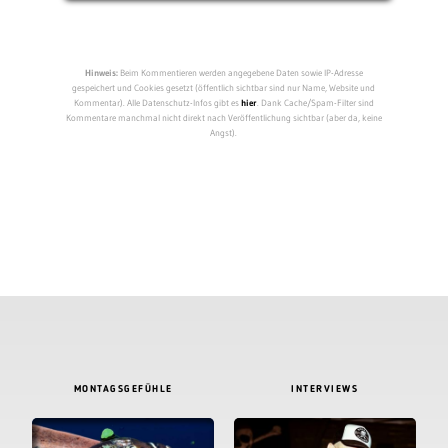
Hinweis:
Beim Kommentieren werden angegebene Daten sowie IP-Adresse
gespeichert und Cookies gesetzt (öffentlich sichtbar sind nur Name, Website und
Kommentar). Alle Datenschutz-Infos gibt es
hier
. Dank Cache/Spam-Filter sind
Kommentare manchmal nicht direkt nach Veröffentlichung sichtbar (aber da, keine
Angst).
MONTAGSGEFÜHLE
INTERVIEWS