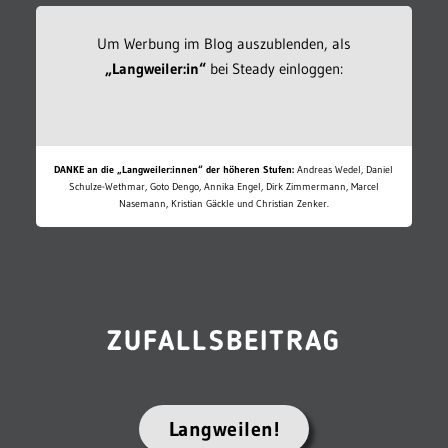
Um Werbung im Blog auszublenden, als
„Langweiler:in“
bei Steady einloggen:
DANKE an die „Langweiler:innen“ der höheren Stufen:
Andreas Wedel, Daniel
Schulze-Wethmar, Goto Dengo, Annika Engel, Dirk Zimmermann, Marcel
Nasemann, Kristian Gäckle und Christian Zenker.
ZUFALLSBEITRAG
Langweilen!