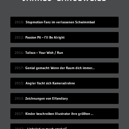
2016
Stopmotion-Tanz im verlassenen Schwimmbad
2012
Passion Pit – I’ll Be Alright
2014
Talisco – Your Wish / Run
2017
Genial gemacht: Wenn der Raum dich immer mehr einengt
2015
Angler fischt sich Kameradrohne
2013
Zeichnungen von Elfandiary
2017
Kinder beschreiben Illustrator ihre größten Ängste
2007
„I inhaled so much smoke!“