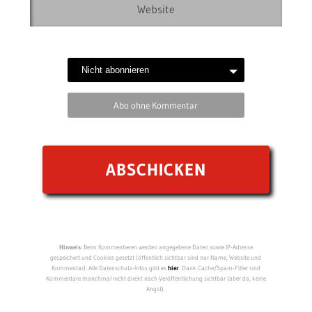
Abo ohne Kommentar
Hinweis:
Beim Kommentieren werden angegebene Daten sowie IP-Adresse
gespeichert und Cookies gesetzt (öffentlich sichtbar sind nur Name, Website und
Kommentar). Alle Datenschutz-Infos gibt es
hier
. Dank Cache/Spam-Filter sind
Kommentare manchmal nicht direkt nach Veröffentlichung sichtbar (aber da, keine
Angst).