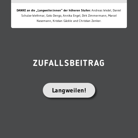
DANKE an die „Langweiler:innen“ der höheren Stufen:
Andreas Wedel, Daniel
Schulze-Wethmar, Goto Dengo, Annika Engel, Dirk Zimmermann, Marcel
Nasemann, Kristian Gäckle und Christian Zenker.
ZUFALLSBEITRAG
Langweilen!