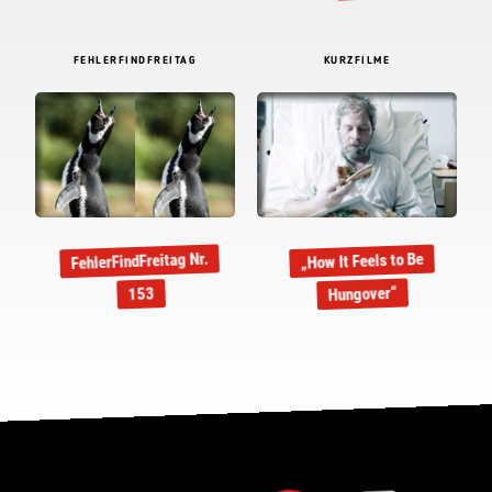
FEHLERFINDFREITAG
KURZFILME
FehlerFindFreitag Nr.
„How It Feels to Be
Hungover“
153