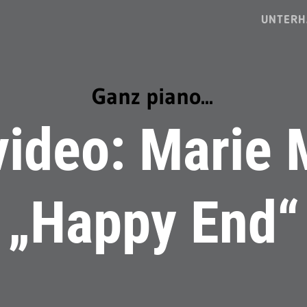
UNTERH
Ganz piano...
ideo: Marie 
„Happy End“