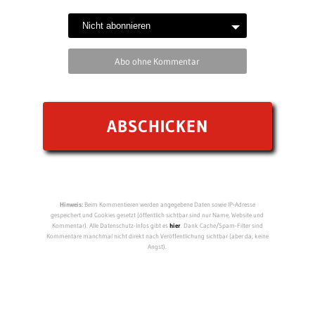
Abo ohne Kommentar
Hinweis:
Beim Kommentieren werden angegebene Daten sowie IP-Adresse
gespeichert und Cookies gesetzt (öffentlich sichtbar sind nur Name, Website und
Kommentar). Alle Datenschutz-Infos gibt es
hier
. Dank Cache/Spam-Filter sind
Kommentare manchmal nicht direkt nach Veröffentlichung sichtbar (aber da, keine
Angst).