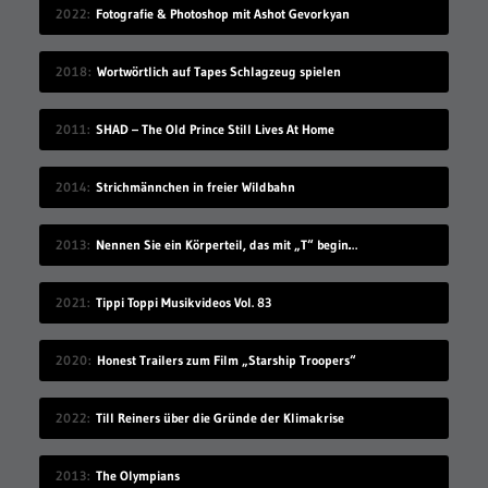
2022
Fotografie & Photoshop mit Ashot Gevorkyan
2018
Wortwörtlich auf Tapes Schlagzeug spielen
2011
SHAD – The Old Prince Still Lives At Home
2014
Strichmännchen in freier Wildbahn
2013
Nennen Sie ein Körperteil, das mit „T“ beginnt
2021
Tippi Toppi Musikvideos Vol. 83
2020
Honest Trailers zum Film „Starship Troopers“
2022
Till Reiners über die Gründe der Klimakrise
2013
The Olympians