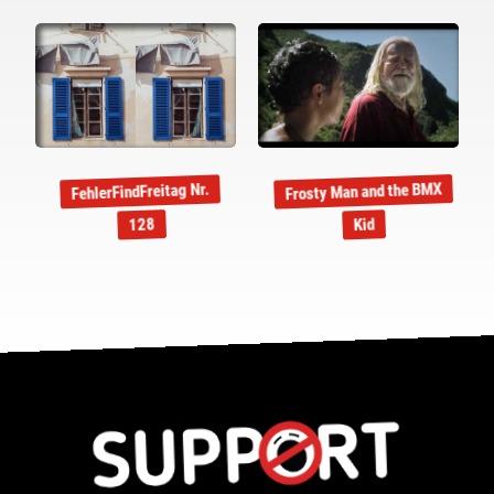
Frosty Man and the BMX
FehlerFindFreitag Nr.
128
Kid