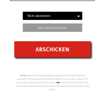
Abo ohne Kommentar
Hinweis:
Beim Kommentieren werden angegebene Daten sowie IP-Adresse
gespeichert und Cookies gesetzt (öffentlich sichtbar sind nur Name, Website und
Kommentar). Alle Datenschutz-Infos gibt es
hier
. Dank Cache/Spam-Filter sind
Kommentare manchmal nicht direkt nach Veröffentlichung sichtbar (aber da, keine
Angst).