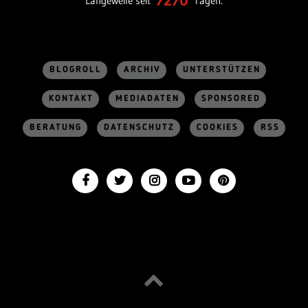
7270
Langeweile seit
Tagen.
BLOGROLL
ARCHIV
UNTERSTÜTZEN
KONTAKT
MEDIADATEN
SPONSORED
BERATUNG
DATENSCHUTZ
COOKIES
RSS