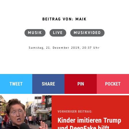
BEITRAG VON: MAIK
MUSIK
LIVE
MUSIKVIDEO
Samstag, 21. Dezember 2019, 20:37 Uhr
TWEET
SHARE
PIN
POCKET
VORHERIGER BEITRAG:
Kinder imitieren Trump
und DeepFake hilft