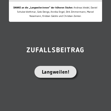
DANKE an die „Langweiler:innen“ der höheren Stufen:
Andreas Wedel, Daniel
Schulze-Wethmar, Goto Dengo, Annika Engel, Dirk Zimmermann, Marcel
Nasemann, Kristian Gäckle und Christian Zenker.
ZUFALLSBEITRAG
Langweilen!