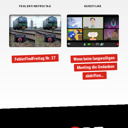
FEHLERFINDFREITAG
KURZFILME
Wenn beim langweiligen
FehlerFindFreitag Nr. 37
Meeting die Gedanken
abdriften…