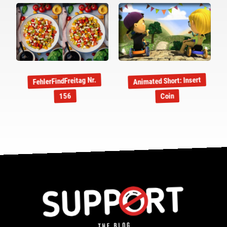
Animated Short: Insert
FehlerFindFreitag Nr.
Coin
156