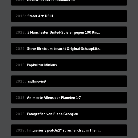
2015
Street Art: DEIH
2018
3 Manchester United-Spieler gegen 100 Kinder
2022
Steve Birnbaum besucht Original-Schauplätze von Musik-Fotografien
2013
Popkultur-Minions
2015
asdfmovie9
2013
Animierte Aliens der Planeten 1-7
2023
Fotografien von Elena Georgiou
2019
Im „seriesly podcAZt“ spreche ich zum Thema „Algorithmus“