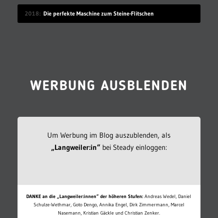
2018
Die perfekte Maschine zum Steine-Flitschen
WERBUNG AUSBLENDEN
Um Werbung im Blog auszublenden, als
„Langweiler:in“
bei Steady einloggen:
DANKE an die „Langweiler:innen“ der höheren Stufen:
Andreas Wedel, Daniel
Schulze-Wethmar, Goto Dengo, Annika Engel, Dirk Zimmermann, Marcel
Nasemann, Kristian Gäckle und Christian Zenker.