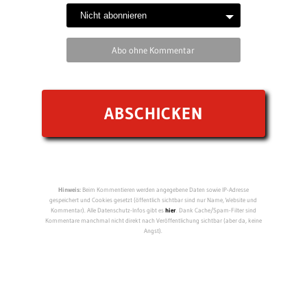
Abo ohne Kommentar
Hinweis:
Beim Kommentieren werden angegebene Daten sowie IP-Adresse
gespeichert und Cookies gesetzt (öffentlich sichtbar sind nur Name, Website und
Kommentar). Alle Datenschutz-Infos gibt es
hier
. Dank Cache/Spam-Filter sind
Kommentare manchmal nicht direkt nach Veröffentlichung sichtbar (aber da, keine
Angst).