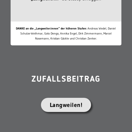
DANKE an die „Langweiler:innen“ der höheren Stufen:
Andreas Wedel, Daniel
Schulze-Wethmar, Goto Dengo, Annika Engel, Dirk Zimmermann, Marcel
Nasemann, Kristian Gäckle und Christian Zenker.
ZUFALLSBEITRAG
Langweilen!