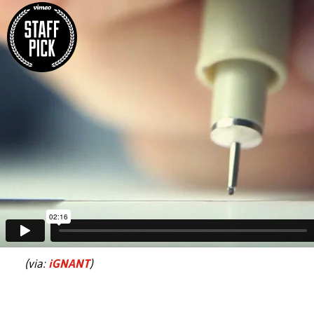
(via:
iGNANT
)