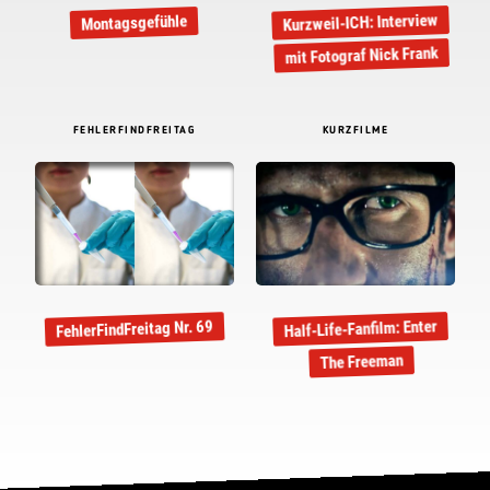
Kurzweil-ICH: Interview
Montagsgefühle
mit Fotograf Nick Frank
FEHLERFINDFREITAG
KURZFILME
Half-Life-Fanfilm: Enter
FehlerFindFreitag Nr. 69
The Freeman