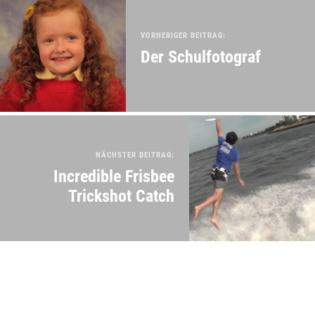
VORHERIGER BEITRAG:
Der Schulfotograf
NÄCHSTER BEITRAG:
Incredible Frisbee
Trickshot Catch