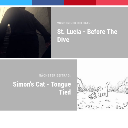
VORHERIGER BEITRAG:
St. Lucia - Before The
Dive
NÄCHSTER BEITRAG:
Simon's Cat - Tongue
Tied