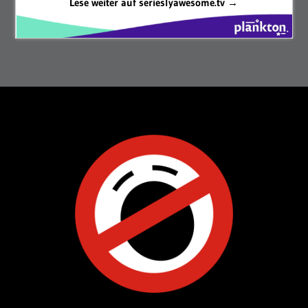
Lese weiter auf serieslyawesome.tv →