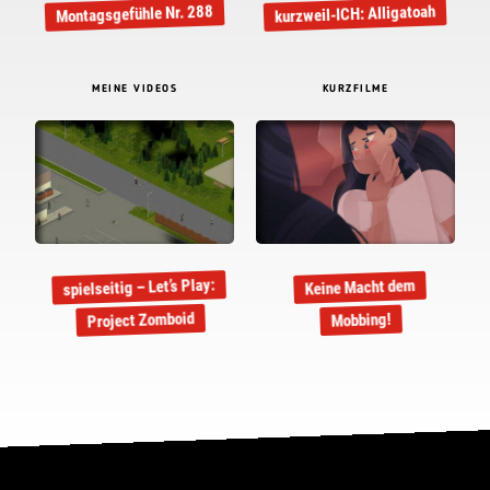
kurzweil-ICH: Alligatoah
Montagsgefühle Nr. 288
MEINE VIDEOS
KURZFILME
spielseitig – Let’s Play:
Keine Macht dem
Project Zomboid
Mobbing!