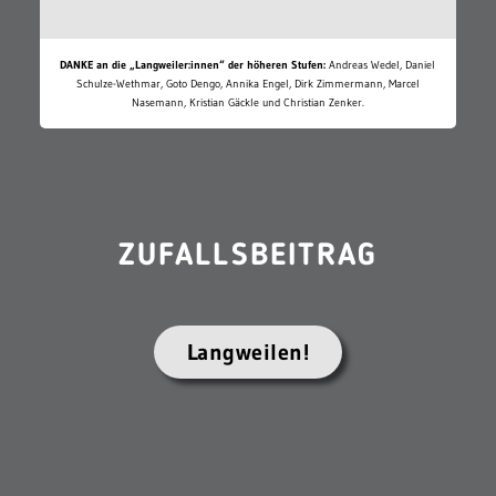
DANKE an die „Langweiler:innen“ der höheren Stufen:
Andreas Wedel, Daniel
Schulze-Wethmar, Goto Dengo, Annika Engel, Dirk Zimmermann, Marcel
Nasemann, Kristian Gäckle und Christian Zenker.
ZUFALLSBEITRAG
Langweilen!