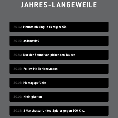
JAHRES-LANGEWEILE
2014
Mountainbiking in richtig schön
2015
asdfmovie9
2024
Nur der Sound von pickenden Tauben
2015
Follow Me To Honeymoon
2016
Montagsgefühle
2010
Kleinigkeiten
2018
3 Manchester United-Spieler gegen 100 Kinder