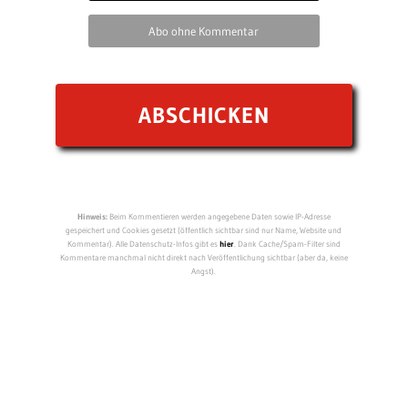
Abo ohne Kommentar
Hinweis:
Beim Kommentieren werden angegebene Daten sowie IP-Adresse
gespeichert und Cookies gesetzt (öffentlich sichtbar sind nur Name, Website und
Kommentar). Alle Datenschutz-Infos gibt es
hier
. Dank Cache/Spam-Filter sind
Kommentare manchmal nicht direkt nach Veröffentlichung sichtbar (aber da, keine
Angst).