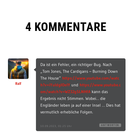
4 KOMMENTARE
Da ist ein Fehler, ein richtiger Bug. Nach
„Tom Jones, The Cardigans – Burning Down
The House“
https://www.youtube.com/watc
Ralf
h?v=iYuldgIOelY
und
https://www.youtube.c
om/watch?v=WZ32gSLNHfA
kann das
Ergebnis nicht Stimmen. Wobei… die
Engländer leben ja auf einer Insel … Dies hat
vermutlich erhebliche Folgen.
ANTWORTEN
10.09.2023, 01:25 Uhr