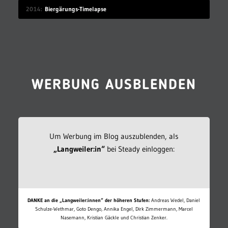
2014
Biergärungs-Timelapse
WERBUNG AUSBLENDEN
Um Werbung im Blog auszublenden, als
„Langweiler:in“
bei Steady einloggen:
DANKE an die „Langweiler:innen“ der höheren Stufen:
Andreas Wedel, Daniel
Schulze-Wethmar, Goto Dengo, Annika Engel, Dirk Zimmermann, Marcel
Nasemann, Kristian Gäckle und Christian Zenker.