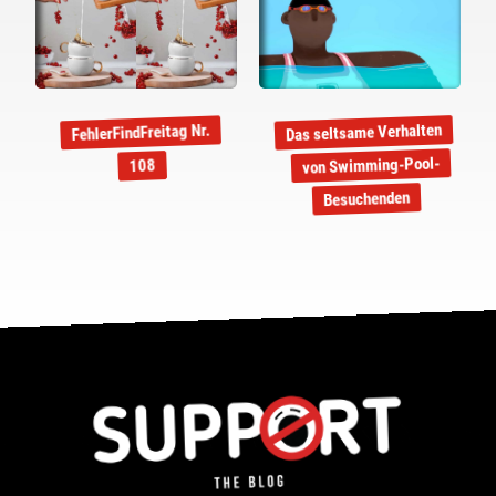
Das seltsame Verhalten
FehlerFindFreitag Nr.
von Swimming-Pool-
108
Besuchenden