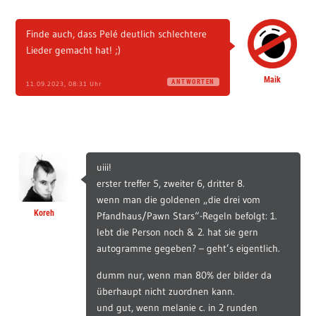
Finde auch, dass Pelé deutlich schlechtere
Lieder gemacht hat! ;)
Maik
ANTWORTEN
11.09.2023, 08:31 Uhr
uiii!
erster treffer 5, zweiter 6, dritter 8.
wenn man die goldenen „die drei vom
Koreh
Pfandhaus/Pawn Stars“-Regeln befolgt: 1.
lebt die Person noch & 2. hat sie gern
autogramme gegeben? – geht’s eigentlich.
dumm nur, wenn man 80% der bilder da
überhaupt nicht zuordnen kann.
und gut, wenn melanie c. in 2 runden