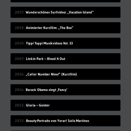
2017
Wunderschönes Surfvideo: „Vacation Island“
2019
Animierter Kurzfilm: „The Box“
2020
Tippi Toppi Musikvideos Vol. 33
2007
Linkin Park – Bleed It Out
2024
„Caller Number Nine!“ (Kurzfilm)
2014
Barack Obama singt ‚Fancy‘
2015
Gloria – Geister
2025
Beauty-Portraits von Yerarl Solís Martínez