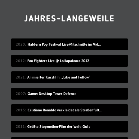
JAHRES-LANGEWEILE
2020
Haldern Pop Festival Live-Mitschnitte im Videostream (2008-2019)
2012
Foo Fighters Live @ Lollapalooza 2012
2021
Animierter Kurzfilm: „Like and Follow“
2007
Game: Desktop Tower Defence
2015
Cristiano Ronaldo verkleidet als Straßenfußballer
2011
Größte Stopmotion-Film der Welt: Gulp