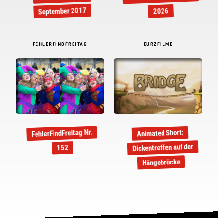
September 2017
2026
FEHLERFINDFREITAG
KURZFILME
FehlerFindFreitag Nr.
Animated Short:
Dickentreffen auf der
152
Hängebrücke