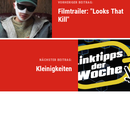
VORHERIGER BEITRAG:
Filmtrailer: "Looks That
Kill"
NÄCHSTER BEITRAG:
Kleinigkeiten