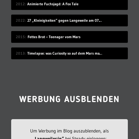
2012
Animierte Fuchsjagd: A Fox Tale
2022
27 „Kleinigkeiten“ gegen Langeweile am 07.08.2022
2015
Fettes Brot – Teenager vom Mars
2013
Timelapse: was Curiosity so auf dem Mars macht
WERBUNG AUSBLENDEN
Um Werbung im Blog auszublenden, als
„Langweiler:in“
bei Steady einloggen: