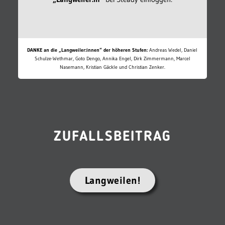
DANKE an die „Langweiler:innen“ der höheren Stufen:
Andreas Wedel, Daniel
Schulze-Wethmar, Goto Dengo, Annika Engel, Dirk Zimmermann, Marcel
Nasemann, Kristian Gäckle und Christian Zenker.
ZUFALLSBEITRAG
Langweilen!