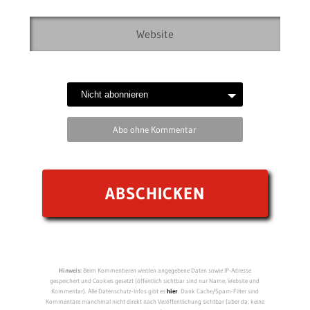
Abo ohne Kommentar
Hinweis:
Beim Kommentieren werden angegebene Daten sowie IP-Adresse
gespeichert und Cookies gesetzt (öffentlich sichtbar sind nur Name, Website und
Kommentar). Alle Datenschutz-Infos gibt es
hier
. Dank Cache/Spam-Filter sind
Kommentare manchmal nicht direkt nach Veröffentlichung sichtbar (aber da, keine