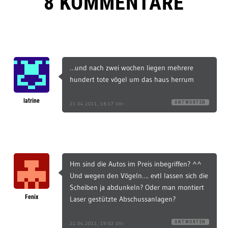
8 KOMMENTARE
…und nach zwei wochen liegen mehrere
hundert tote vögel um das haus herrum
latrine
ANTWORTEN
21.04.2011, 18:17 Uhr
Hm sind die Autos im Preis inbegriffen? ^^
Und wegen den Vögeln…. evtl lassen sich die
Scheiben ja abdunkeln? Oder man montiert
Fenix
Laser gestützte Abschussanlagen?
ANTWORTEN
21.04.2011, 19:02 Uhr