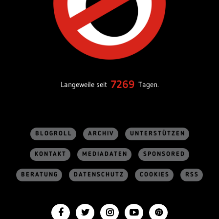
7269
Langeweile seit
Tagen.
BLOGROLL
ARCHIV
UNTERSTÜTZEN
KONTAKT
MEDIADATEN
SPONSORED
BERATUNG
DATENSCHUTZ
COOKIES
RSS