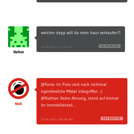
welcher depp will da mein haus verkaufen?!
ANTWORTEN
21.04.2011, 23:55 Uhr
Nathan
@Fenix: Im Preis sind noch nichtmal
irgendwelche Möbel inbegriffen. ;)
@Nathan: Keine Ahnung, stand auf einmal
Maik
im Immobilienteil…
ANTWORTEN
22.04.2011, 08:28 Uhr