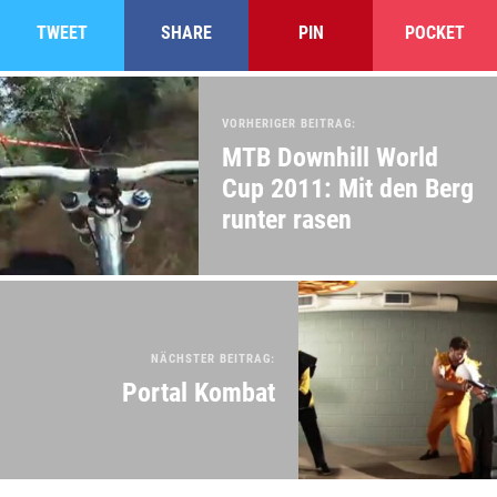
TWEET
SHARE
PIN
POCKET
VORHERIGER BEITRAG:
MTB Downhill World
Cup 2011: Mit den Berg
runter rasen
NÄCHSTER BEITRAG:
Portal Kombat