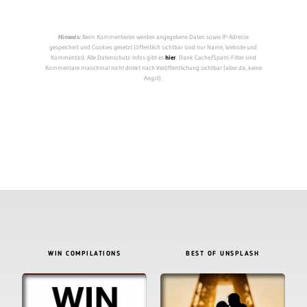
Hinweis:
Beim Kommentieren werden angegebene Daten sowie IP-Adresse
gespeichert und Cookies gesetzt (öffentlich sichtbar sind nur Name, Website und
Kommentar). Alle Datenschutz-Infos gibt es
hier
. Dank Cache/Spam-Filter sind
Kommentare manchmal nicht direkt nach Veröffentlichung sichtbar (aber da, keine
Angst).
WIN COMPILATIONS
BEST OF UNSPLASH