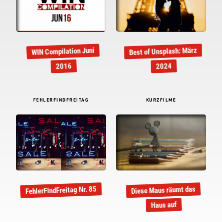
Best of Unsplash: März
WIN Compilation Juni
2016
2024
FEHLERFINDFREITAG
KURZFILME
FehlerFindFreitag Nr. 85
Diese Maus räumt das
Haus auf