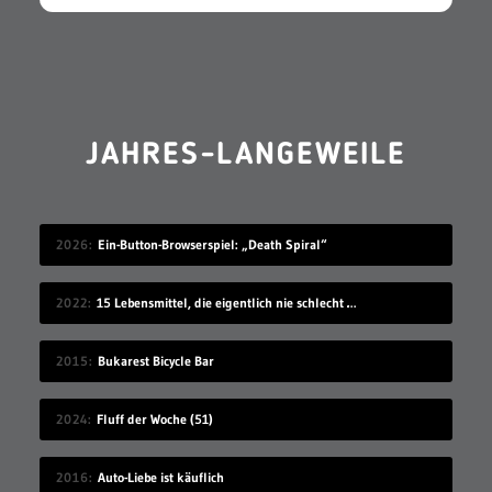
JAHRES-LANGEWEILE
2026
Ein-Button-Browserspiel: „Death Spiral“
2022
15 Lebensmittel, die eigentlich nie schlecht werden
2015
Bukarest Bicycle Bar
2024
Fluff der Woche (51)
2016
Auto-Liebe ist käuflich