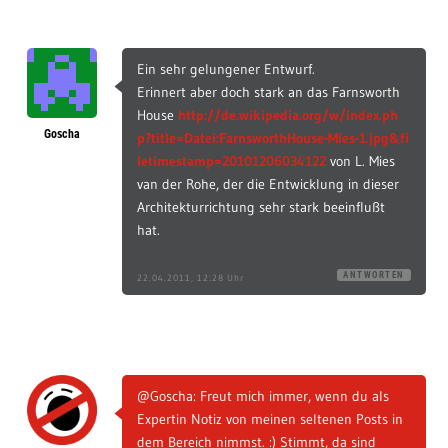
Ein sehr gelungener Entwurf.
Erinnert aber doch stark an das Farnsworth
House
http://de.wikipedia.org/w/index.ph
Goscha
p?title=Datei:FarnsworthHouse-Mies-1.jpg&fi
letimestamp=20101206034122
von L. Mies
van der Rohe, der die Entwicklung in dieser
Architekturrichtung sehr stark beeinflußt
hat.
ANTWORTEN
22.04.2011, 12:28 Uhr
@Goscha: Freut mich immer, wenn du als
Expertin Notiz von meinen seltenen Posts in
dem Bereich nimmst. :) Stimmt, da sind