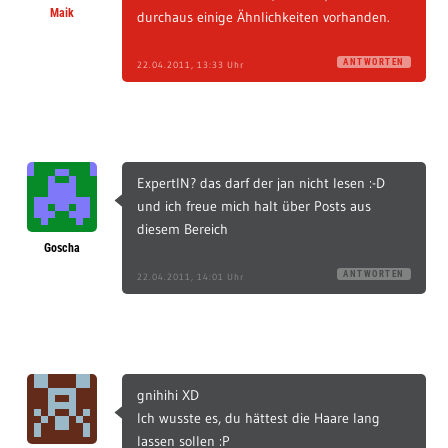
Maik
durchaus einige Ähnlichkeiten vorhanden.
ANTWORTEN
22.04.2011, 13:33 Uhr
ExpertIN? das darf der jan nicht lesen :-D
und ich freue mich halt über Posts aus
diesem Bereich
Goscha
ANTWORTEN
22.04.2011, 14:01 Uhr
gnihihi XD
Ich wusste es, du hättest die Haare lang
lassen sollen :P