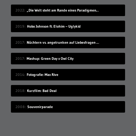
2022
„Die Welt steht am Rande eines Paradigmenwechsels“ (Wolodymyr Nosov, Geschäftsleiter von WhiteBIT)
2019
Hobo Johnson ft. Elohim – Uglykid
2017
Nüchtern vs. angetrunken auf Liebesfragen antworten
2017
Mashup: Green Day x Owl City
2014
Fotografie: Max Rive
2018
Kurzfilm: Bad Deal
2008
Souvenirparade