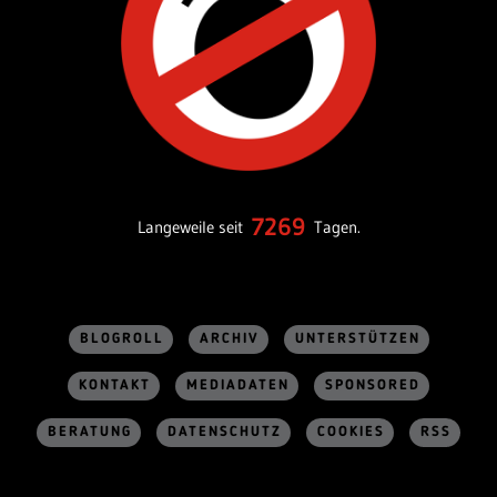
7269
Langeweile seit
Tagen.
BLOGROLL
ARCHIV
UNTERSTÜTZEN
KONTAKT
MEDIADATEN
SPONSORED
BERATUNG
DATENSCHUTZ
COOKIES
RSS