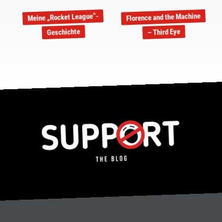
Florence and the Machine
Meine „Rocket League“-
Geschichte
– Third Eye