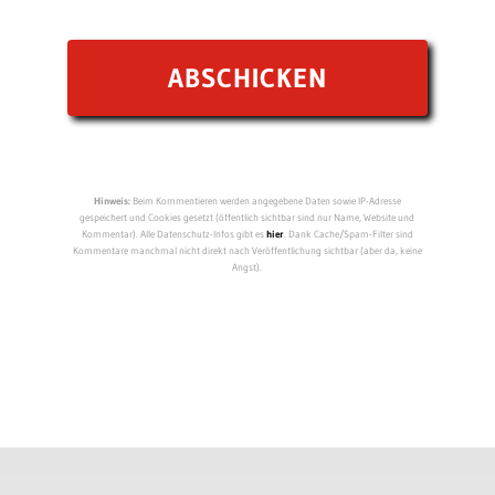
Hinweis:
Beim Kommentieren werden angegebene Daten sowie IP-Adresse
gespeichert und Cookies gesetzt (öffentlich sichtbar sind nur Name, Website und
Kommentar). Alle Datenschutz-Infos gibt es
hier
. Dank Cache/Spam-Filter sind
Kommentare manchmal nicht direkt nach Veröffentlichung sichtbar (aber da, keine
Angst).