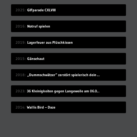
2025
GIFparade CXLVIII
2016
Notruf spielen
2019
Lagerfeuer aus Plüschkissen
2015
Gänsehaut
2018
„Dummschwätzer“ zerstört spielerisch dein Sprachzentrum
2023
36 Kleinigkeiten gegen Langeweile am 06.08.2023
2014
Wallis Bird – Daze