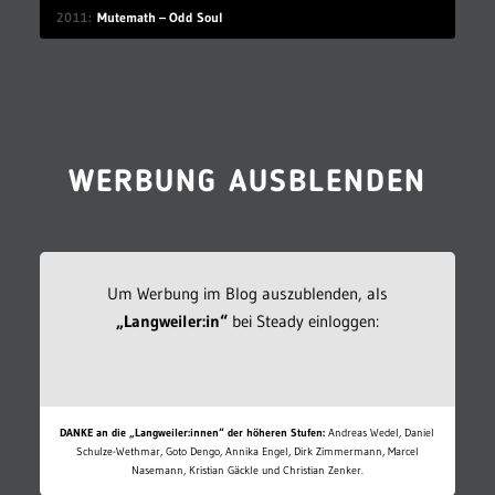
2011
Mutemath – Odd Soul
WERBUNG AUSBLENDEN
Um Werbung im Blog auszublenden, als
„Langweiler:in“
bei Steady einloggen:
DANKE an die „Langweiler:innen“ der höheren Stufen:
Andreas Wedel, Daniel
Schulze-Wethmar, Goto Dengo, Annika Engel, Dirk Zimmermann, Marcel
Nasemann, Kristian Gäckle und Christian Zenker.