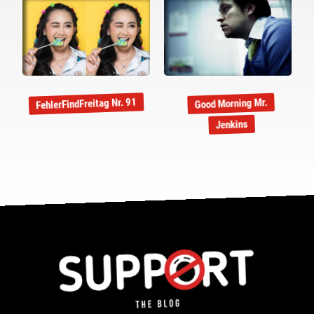
FehlerFindFreitag Nr. 91
Good Morning Mr.
Jenkins