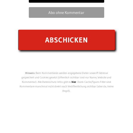
Abo ohne Kommentar
Hinweis:
Beim Kommentieren werden angegebene Daten sowie IP-Adresse
gespeichert und Cookies gesetzt (öffentlich sichtbar sind nur Name, Website und
Kommentar). Alle Datenschutz-Infos gibt es
hier
. Dank Cache/Spam-Filter sind
Kommentare manchmal nicht direkt nach Veröffentlichung sichtbar (aber da, keine
Angst).