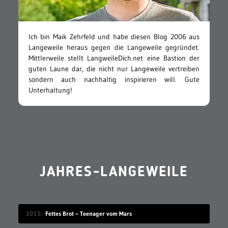
Ich bin Maik Zehrfeld und habe diesen Blog 2006 aus
Langeweile heraus gegen die Langeweile gegründet.
Mittlerweile stellt LangweileDich.net eine Bastion der
guten Laune dar, die nicht nur Langeweile vertreiben
sondern auch nachhaltig inspirieren will. Gute
Unterhaltung!
JAHRES-LANGEWEILE
2015
Fettes Brot – Teenager vom Mars