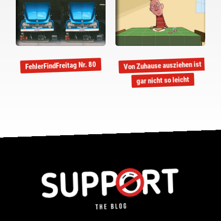
Von Zuhause ausziehen ist
FehlerFindFreitag Nr. 80
gar nicht so leicht