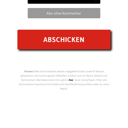
Abo ohne Kommentar
Hinweis:
Beim Kommentieren werden angegebene Daten sowie IP-Adresse
gespeichert und Cookies gesetzt (öffentlich sichtbar sind nur Name, Website und
Kommentar). Alle Datenschutz-Infos gibt es
hier
. Dank Cache/Spam-Filter sind
Kommentare manchmal nicht direkt nach Veröffentlichung sichtbar (aber da, keine
Angst).