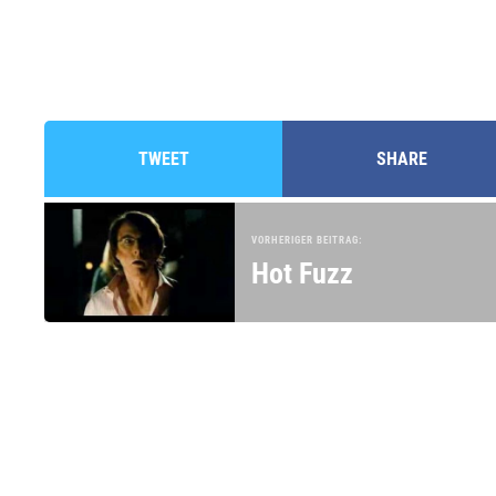
TWEET
SHARE
VORHERIGER BEITRAG:
Hot Fuzz