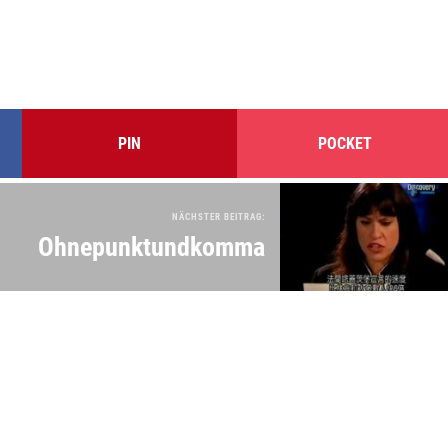
PIN
POCKET
NÄCHSTER BEITRAG:
Ohnepunktundkomma