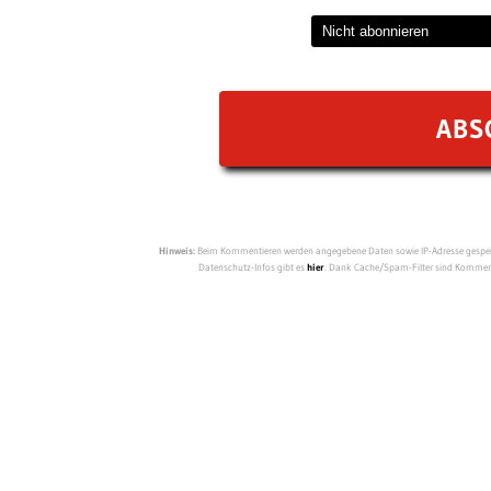
Hinweis:
Beim Kommentieren werden angegebene Daten sowie IP-Adresse gespeich
Datenschutz-Infos gibt es
hier
. Dank Cache/Spam-Filter sind Kommenta