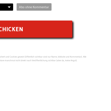
Abo ohne Kommentar
ert und Cookies gesetzt (öffentlich sichtbar sind nur Name, Website und Kommentar). Alle
re manchmal nicht direkt nach Veröffentlichung sichtbar (aber da, keine Angst).