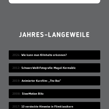
JAHRES-LANGEWEILE
2024
Wie kann man KI-Inhalte erkennen?
2012
Schwarz-Weiß-Fotografie: Magali Kermaīdic
2019
Animierter Kurzfilm: „The Box“
2008
Slow-Motion Blitz
2017
10 versteckte Hinweise in Filmklassikern