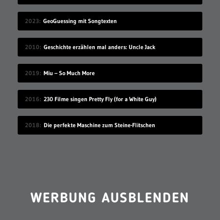
2023
GeoGuessing mit Songtexten
2010
Geschichte erzählen mal anders: Uncle Jack
2019
Miu – So Much More
2016
230 Filme singen Pretty Fly (for a White Guy)
2018
Die perfekte Maschine zum Steine-Flitschen
WERBUNG AUSBLENDEN