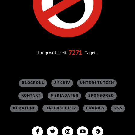
7271
Langeweile seit
Tagen.
BLOGROLL
ARCHIV
UNTERSTÜTZEN
KONTAKT
MEDIADATEN
SPONSORED
BERATUNG
DATENSCHUTZ
COOKIES
RSS