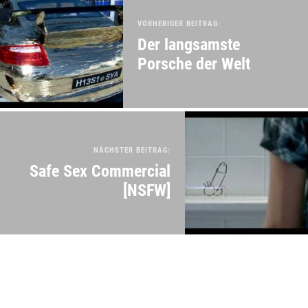
VORHERIGER BEITRAG:
Der langsamste
Porsche der Welt
NÄCHSTER BEITRAG:
Safe Sex Commercial
[NSFW]