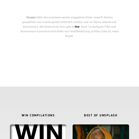
Hinweis:
Beim Kommentieren werden angegebene Daten sowie IP-Adresse
gespeichert und Cookies gesetzt (öffentlich sichtbar sind nur Name, Website und
Kommentar). Alle Datenschutz-Infos gibt es
hier
. Dank Cache/Spam-Filter sind
Kommentare manchmal nicht direkt nach Veröffentlichung sichtbar (aber da, keine
Angst).
WIN COMPILATIONS
BEST OF UNSPLASH