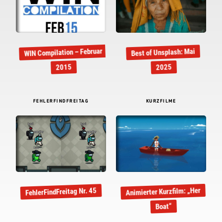
WIN Compilation – Februar
Best of Unsplash: Mai
2015
2025
FEHLERFINDFREITAG
KURZFILME
Animierter Kurzfilm: „Her
FehlerFindFreitag Nr. 45
Boat“