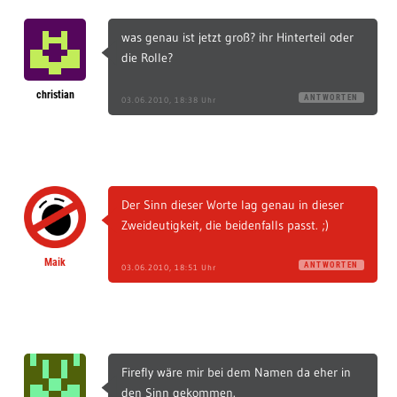
was genau ist jetzt groß? ihr Hinterteil oder
die Rolle?
christian
ANTWORTEN
03.06.2010, 18:38 Uhr
Der Sinn dieser Worte lag genau in dieser
Zweideutigkeit, die beidenfalls passt. ;)
Maik
ANTWORTEN
03.06.2010, 18:51 Uhr
Firefly wäre mir bei dem Namen da eher in
den Sinn gekommen.