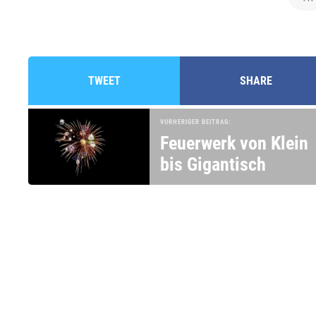
TWEET
SHARE
VORHERIGER BEITRAG:
Feuerwerk von Klein
bis Gigantisch