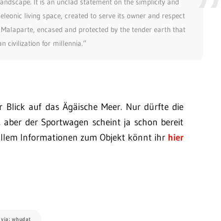
landscape. It is an unclad statement on the simplicity and
leonic living space, created to serve its owner and respect
sa Malaparte, encased and protected by the tender earth that
 civilization for millennia.“
er Blick auf das Ägäische Meer. Nur dürfte die
, aber der Sportwagen scheint ja schon bereit
r allem Informationen zum Objekt könnt ihr
hier
 via: whudat