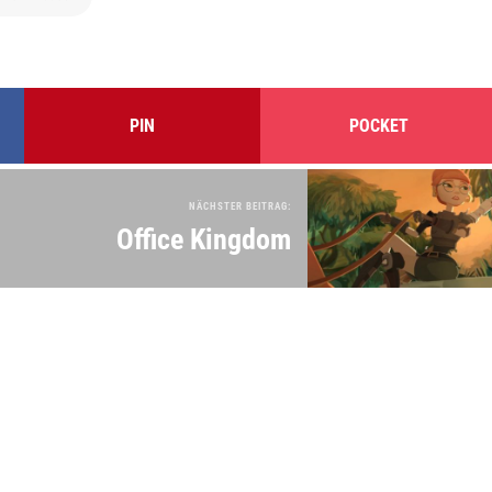
PIN
POCKET
NÄCHSTER BEITRAG:
Office Kingdom