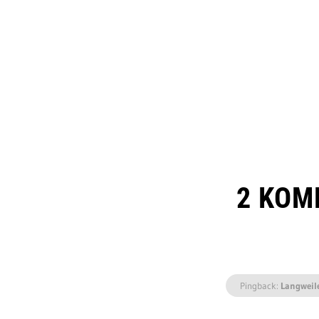
2 KOM
Pingback:
Langweil