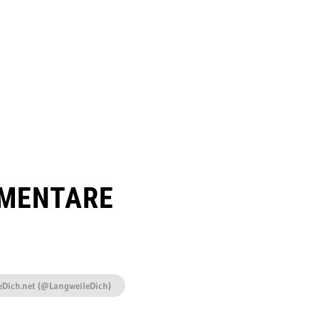
MENTARE
eDich.net (@LangweileDich)