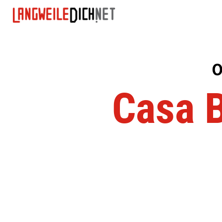
O
Casa B