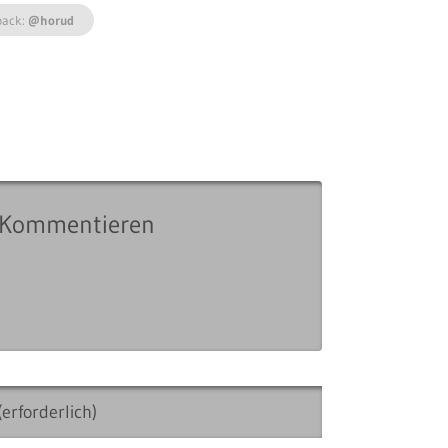
back:
@horud