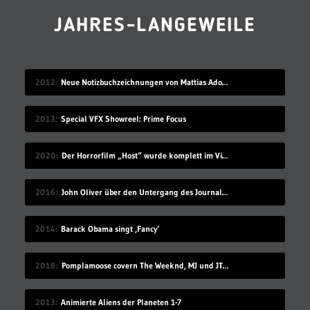
JAHRES-LANGEWEILE
2012
Neue Notizbuchzeichnungen von Mattias Adolfsson
2013
Special VFX Showreel: Prime Focus
2020
Der Horrorfilm „Host“ wurde komplett im Videochat-Tool Zoom gedreht
2016
John Oliver über den Untergang des Journalismus
2014
Barack Obama singt ‚Fancy‘
2018
Pomplamoose covern The Weeknd, MJ und JT in sehr schönem Mashup
2013
Animierte Aliens der Planeten 1-7