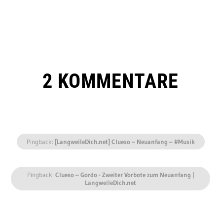
2 KOMMENTARE
Pingback:
[LangweileDich.net] Clueso – Neuanfang – #Musik
Pingback:
Clueso – Gordo - Zweiter Vorbote zum Neuanfang |
LangweileDich.net