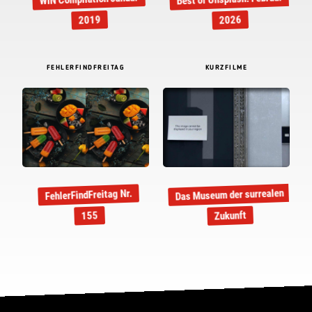
2019
2026
FEHLERFINDFREITAG
KURZFILME
Das Museum der surrealen
FehlerFindFreitag Nr.
Zukunft
155