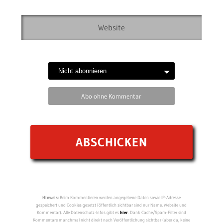
Abo ohne Kommentar
Hinweis:
Beim Kommentieren werden angegebene Daten sowie IP-Adresse
gespeichert und Cookies gesetzt (öffentlich sichtbar sind nur Name, Website und
Kommentar). Alle Datenschutz-Infos gibt es
hier
. Dank Cache/Spam-Filter sind
Kommentare manchmal nicht direkt nach Veröffentlichung sichtbar (aber da, keine