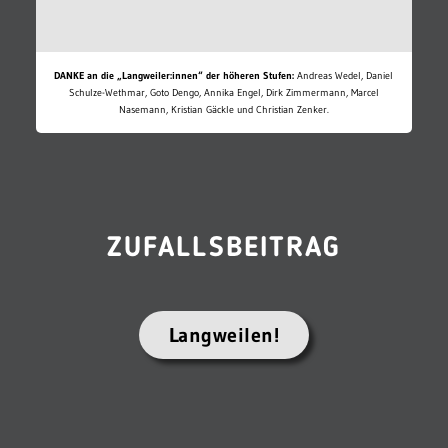
DANKE an die „Langweiler:innen“ der höheren Stufen:
Andreas Wedel, Daniel
Schulze-Wethmar, Goto Dengo, Annika Engel, Dirk Zimmermann, Marcel
Nasemann, Kristian Gäckle und Christian Zenker.
ZUFALLSBEITRAG
Langweilen!