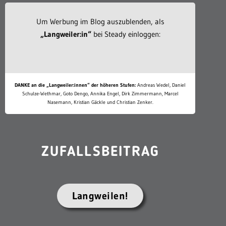
Um Werbung im Blog auszublenden, als
„Langweiler:in“
bei Steady einloggen:
DANKE an die „Langweiler:innen“ der höheren Stufen:
Andreas Wedel, Daniel
Schulze-Wethmar, Goto Dengo, Annika Engel, Dirk Zimmermann, Marcel
Nasemann, Kristian Gäckle und Christian Zenker.
ZUFALLSBEITRAG
Langweilen!