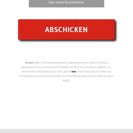
Abo ohne Kommentar
Hinweis:
Beim Kommentieren werden angegebene Daten sowie IP-Adresse
gespeichert und Cookies gesetzt (öffentlich sichtbar sind nur Name, Website und
Kommentar). Alle Datenschutz-Infos gibt es
hier
. Dank Cache/Spam-Filter sind
Kommentare manchmal nicht direkt nach Veröffentlichung sichtbar (aber da, keine
Angst).