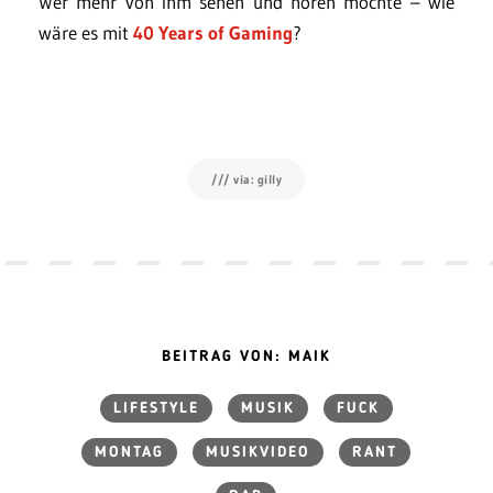
Wer mehr von ihm sehen und hören möchte – wie
wäre es mit
40 Years of Gaming
?
/// via: gilly
BEITRAG VON: MAIK
LIFESTYLE
MUSIK
FUCK
MONTAG
MUSIKVIDEO
RANT