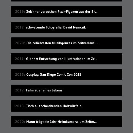
2019
Zeichner versuchen Pixar-Figuren aus der Erinnerung raus zu malen
2012
schwebende Fotografie: David Nemcsik
2020
Die beliebtesten Musikgenres im Zeitverlauf (1910-2019)
2011
Glennz: Entstehung von Illustrationen im Zeitraffer
2015
Cosplay: San Diego Comic Con 2015
2012
Fahrräder eines Lebens
2013
Tisch aus schwebenden Holzwürfeln
2020
Mann trägt ein Jahr Helmkamera, um Zeitmaschine zu bauen