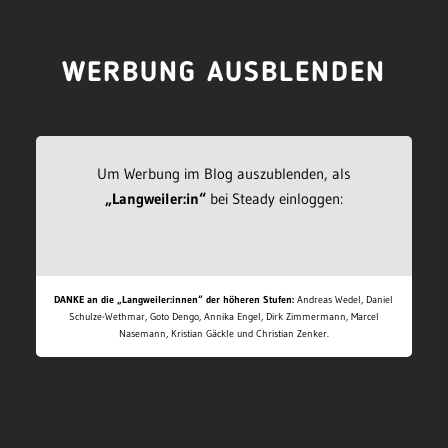
WERBUNG AUSBLENDEN
Um Werbung im Blog auszublenden, als
„Langweiler:in“
bei Steady einloggen:
DANKE an die „Langweiler:innen“ der höheren Stufen:
Andreas Wedel, Daniel
Schulze-Wethmar, Goto Dengo, Annika Engel, Dirk Zimmermann, Marcel
Nasemann, Kristian Gäckle und Christian Zenker.