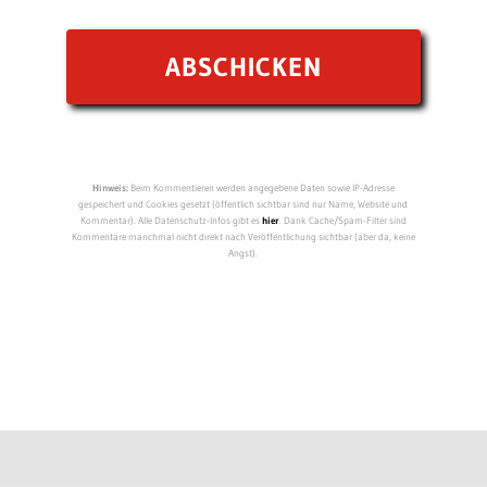
Hinweis:
Beim Kommentieren werden angegebene Daten sowie IP-Adresse
gespeichert und Cookies gesetzt (öffentlich sichtbar sind nur Name, Website und
Kommentar). Alle Datenschutz-Infos gibt es
hier
. Dank Cache/Spam-Filter sind
Kommentare manchmal nicht direkt nach Veröffentlichung sichtbar (aber da, keine
Angst).