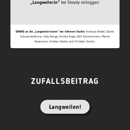
„Langweiler:in“
bei Steady einloggen:
DANKE an die „Langweiler:innen“ der höheren Stufen:
Andreas Wedel, Daniel
Schulze-Wethmar, Goto Dengo, Annika Engel, Dirk Zimmermann, Marcel
Nasemann, Kristian Gäckle und Christian Zenker.
ZUFALLSBEITRAG
Langweilen!