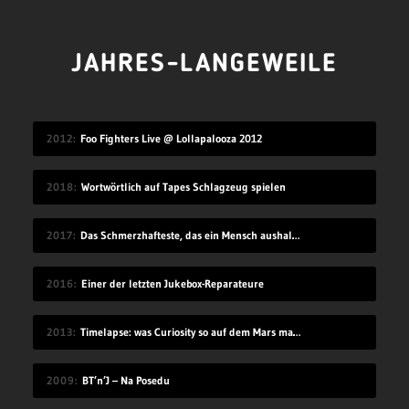
JAHRES-LANGEWEILE
2012
Foo Fighters Live @ Lollapalooza 2012
2018
Wortwörtlich auf Tapes Schlagzeug spielen
2017
Das Schmerzhafteste, das ein Mensch aushalten kann
2016
Einer der letzten Jukebox-Reparateure
2013
Timelapse: was Curiosity so auf dem Mars macht
2009
BT’n’J – Na Posedu