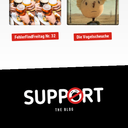
FehlerFindFreitag Nr. 32
Die Vogelscheuche