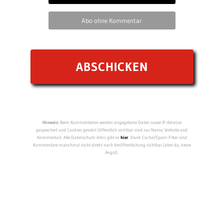
Abo ohne Kommentar
Hinweis:
Beim Kommentieren werden angegebene Daten sowie IP-Adresse
gespeichert und Cookies gesetzt (öffentlich sichtbar sind nur Name, Website und
Kommentar). Alle Datenschutz-Infos gibt es
hier
. Dank Cache/Spam-Filter sind
Kommentare manchmal nicht direkt nach Veröffentlichung sichtbar (aber da, keine
Angst).