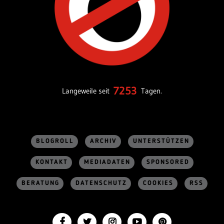
7253
Langeweile seit
Tagen.
BLOGROLL
ARCHIV
UNTERSTÜTZEN
KONTAKT
MEDIADATEN
SPONSORED
BERATUNG
DATENSCHUTZ
COOKIES
RSS