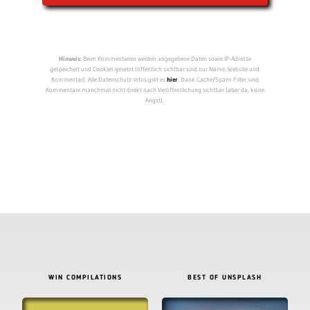
Hinweis:
Beim Kommentieren werden angegebene Daten sowie IP-Adresse
gespeichert und Cookies gesetzt (öffentlich sichtbar sind nur Name, Website und
Kommentar). Alle Datenschutz-Infos gibt es
hier
. Dank Cache/Spam-Filter sind
Kommentare manchmal nicht direkt nach Veröffentlichung sichtbar (aber da, keine
Angst).
WIN COMPILATIONS
BEST OF UNSPLASH