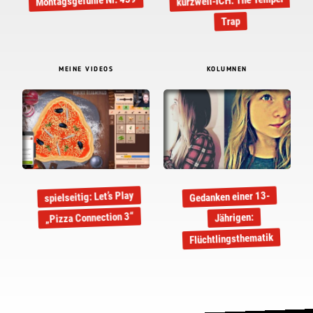
kurzweil-ICH: The Temper
Montagsgefühle Nr. 439
Trap
MEINE VIDEOS
KOLUMNEN
spielseitig: Let’s Play
Gedanken einer 13-
„Pizza Connection 3“
Jährigen:
Flüchtlingsthematik