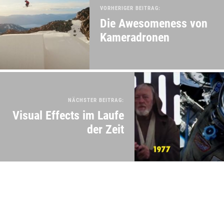
VORHERIGER BEITRAG:
Die Awesomeness von
Kameradronen
NÄCHSTER BEITRAG:
Visual Effects im Laufe
der Zeit