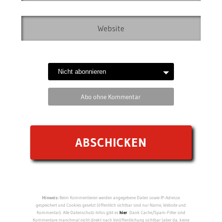
Abo ohne Kommentar
Hinweis:
Beim Kommentieren werden angegebene Daten sowie IP-Adresse
gespeichert und Cookies gesetzt (öffentlich sichtbar sind nur Name, Website und
Kommentar). Alle Datenschutz-Infos gibt es
hier
. Dank Cache/Spam-Filter sind
Kommentare manchmal nicht direkt nach Veröffentlichung sichtbar (aber da, keine