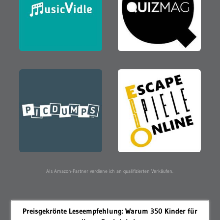
Als Amazon-Partner verdiene ich an qualifizierten Verkäufen.
Preisgekrönte Leseempfehlung: Warum 350 Kinder für