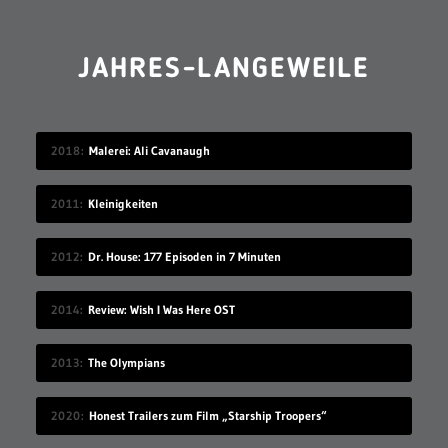
JAHRES-LANGEWEILE
2018
Malerei: Ali Cavanaugh
2011
Kleinigkeiten
2012
Dr. House: 177 Episoden in 7 Minuten
2014
Review: Wish I Was Here OST
2013
The Olympians
2020
Honest Trailers zum Film „Starship Troopers“