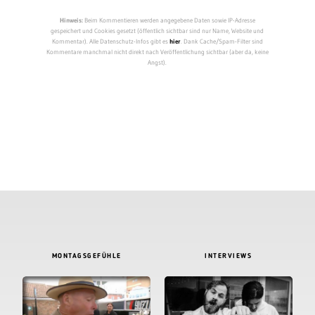
Hinweis:
Beim Kommentieren werden angegebene Daten sowie IP-Adresse
gespeichert und Cookies gesetzt (öffentlich sichtbar sind nur Name, Website und
Kommentar). Alle Datenschutz-Infos gibt es
hier
. Dank Cache/Spam-Filter sind
Kommentare manchmal nicht direkt nach Veröffentlichung sichtbar (aber da, keine
Angst).
MONTAGSGEFÜHLE
INTERVIEWS