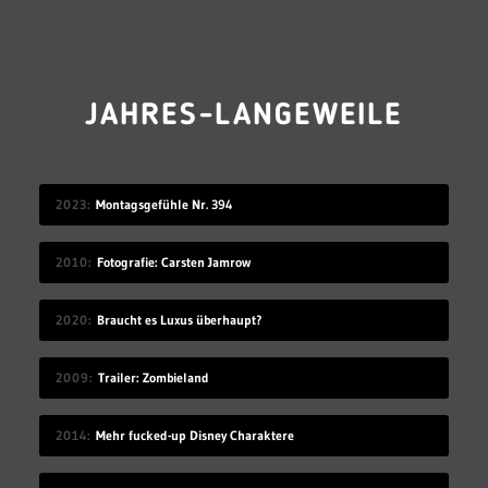
JAHRES-LANGEWEILE
2023
Montagsgefühle Nr. 394
2010
Fotografie: Carsten Jamrow
2020
Braucht es Luxus überhaupt?
2009
Trailer: Zombieland
2014
Mehr fucked-up Disney Charaktere