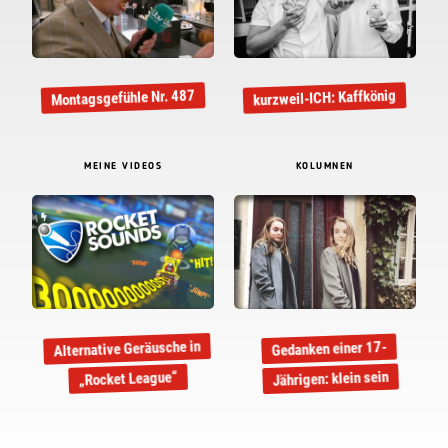
Montagsgefühle Nr. 487
kurzweil-ICH: Kaffkönig
MEINE VIDEOS
KOLUMNEN
Alternative Geräusche in
Gedanken einer 17-
Jährigen: klein sein
„Rocket League“