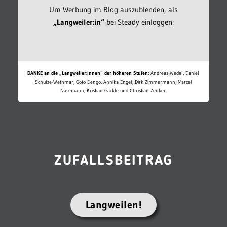
Um Werbung im Blog auszublenden, als
„Langweiler:in“
bei Steady einloggen:
DANKE an die „Langweiler:innen“ der höheren Stufen:
Andreas Wedel, Daniel
Schulze-Wethmar, Goto Dengo, Annika Engel, Dirk Zimmermann, Marcel
Nasemann, Kristian Gäckle und Christian Zenker.
ZUFALLSBEITRAG
Langweilen!