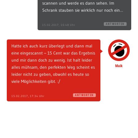
scannen und werde es dann sehen. Im
Schrank stauben sie wirklich nur noch ein…
ANTWORTEN
15.02.2017, 16:48 Uhr
Hatte ich auch kurz überlegt und dann mal
eine eingescannt – 15 Cent war das Ergebnis
und mir dann doch zu wenig. Ist halt leider
Maik
alles mühsam, den perfekten Weg scheint es
leider nicht zu geben, obwohl es heute so
viele Möglichkeiten gibt. :/
ANTWORTEN
15.02.2017, 17:34 Uhr