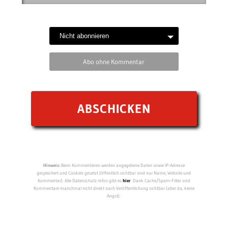
Abo ohne Kommentar
Hinweis:
Beim Kommentieren werden angegebene Daten sowie IP-Adresse
gespeichert und Cookies gesetzt (öffentlich sichtbar sind nur Name, Website und
Kommentar). Alle Datenschutz-Infos gibt es
hier
. Dank Cache/Spam-Filter sind
Kommentare manchmal nicht direkt nach Veröffentlichung sichtbar (aber da, keine
Angst).