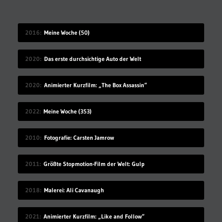
2016
Meine Woche (50)
2020
Das erste durchsichtige Auto der Welt
2020
Animierter Kurzfilm: „The Box Assassin“
2022
Meine Woche (353)
2010
Fotografie: Carsten Jamrow
2011
Größte Stopmotion-Film der Welt: Gulp
2018
Malerei: Ali Cavanaugh
2021
Animierter Kurzfilm: „Like and Follow“