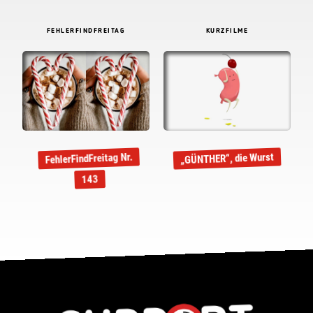
FEHLERFINDFREITAG
KURZFILME
FehlerFindFreitag Nr.
„GÜNTHER“, die Wurst
143