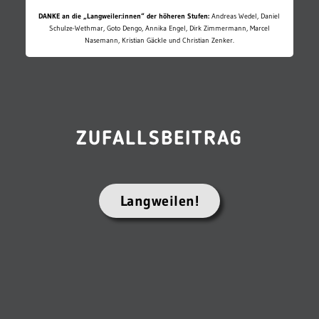
DANKE an die „Langweiler:innen“ der höheren Stufen:
Andreas Wedel, Daniel
Schulze-Wethmar, Goto Dengo, Annika Engel, Dirk Zimmermann, Marcel
Nasemann, Kristian Gäckle und Christian Zenker.
ZUFALLSBEITRAG
Langweilen!