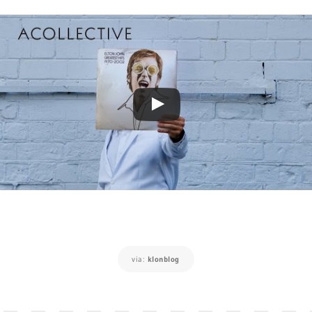
via:
klonblog