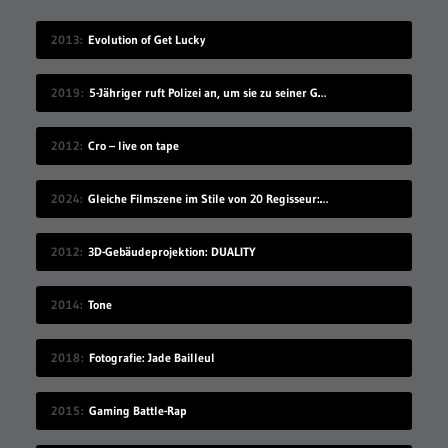
2013
Evolution of Get Lucky
2019
5-Jähriger ruft Polizei an, um sie zu seiner Geburtstagsparty einzuladen
2012
Cro – live on tape
2024
Gleiche Filmszene im Stile von 20 Regisseur:innen
2012
3D-Gebäudeprojektion: DUALITY
2014
Tone
2018
Fotografie: Jade Bailleul
2015
Gaming Battle-Rap