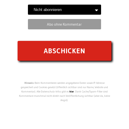
Abo ohne Kommentar
Hinweis:
Beim Kommentieren werden angegebene Daten sowie IP-Adresse
gespeichert und Cookies gesetzt (öffentlich sichtbar sind nur Name, Website und
Kommentar). Alle Datenschutz-Infos gibt es
hier
. Dank Cache/Spam-Filter sind
Kommentare manchmal nicht direkt nach Veröffentlichung sichtbar (aber da, keine
Angst).