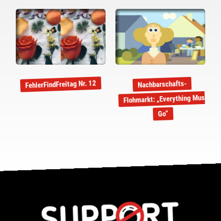
FehlerFindFreitag Nr. 12
Nachbarschafts-
Flohmarkt: „Everything Must
Go“