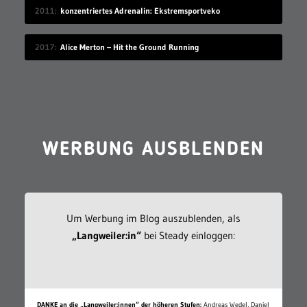
2011
konzentriertes Adrenalin: Ekstremsportveko
2017
Alice Merton – Hit the Ground Running
WERBUNG AUSBLENDEN
Um Werbung im Blog auszublenden, als
„Langweiler:in“
bei Steady einloggen:
DANKE an die „Langweiler:innen“ der höheren Stufen:
Andreas Wedel, Daniel