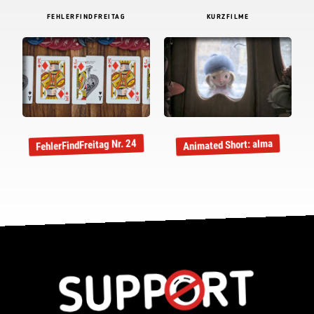
FEHLERFINDFREITAG
KURZFILME
FehlerFindFreitag Nr. 24
Animated Short: alma