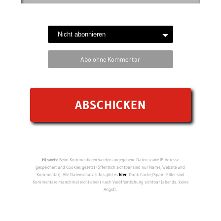
Abo ohne Kommentar
Hinweis:
Beim Kommentieren werden angegebene Daten sowie IP-Adresse
gespeichert und Cookies gesetzt (öffentlich sichtbar sind nur Name, Website und
Kommentar). Alle Datenschutz-Infos gibt es
hier
. Dank Cache/Spam-Filter sind
Kommentare manchmal nicht direkt nach Veröffentlichung sichtbar (aber da, keine
Angst).