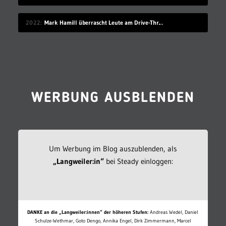
2022
Mark Hamill überrascht Leute am Drive-Thru-Schalter
WERBUNG AUSBLENDEN
Um Werbung im Blog auszublenden, als
„Langweiler:in“
bei Steady einloggen:
DANKE an die „Langweiler:innen“ der höheren Stufen:
Andreas Wedel, Daniel
Schulze-Wethmar, Goto Dengo, Annika Engel, Dirk Zimmermann, Marcel