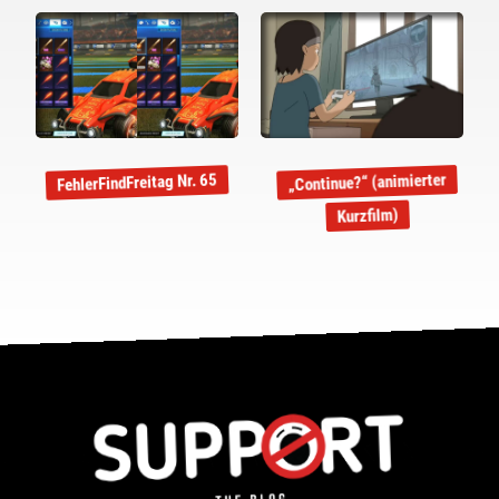
„Continue?“ (animierter
FehlerFindFreitag Nr. 65
Kurzfilm)