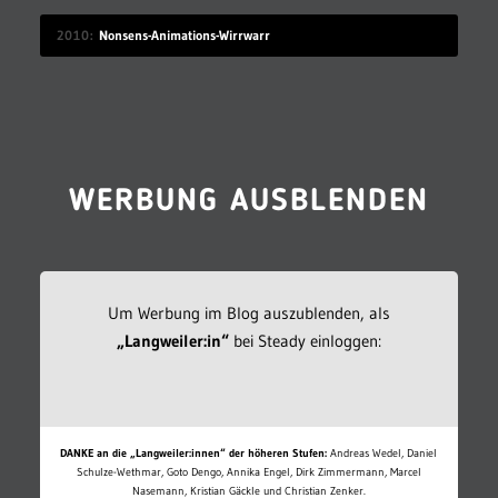
2010
Nonsens-Animations-Wirrwarr
WERBUNG AUSBLENDEN
Um Werbung im Blog auszublenden, als
„Langweiler:in“
bei Steady einloggen:
DANKE an die „Langweiler:innen“ der höheren Stufen:
Andreas Wedel, Daniel
Schulze-Wethmar, Goto Dengo, Annika Engel, Dirk Zimmermann, Marcel
Nasemann, Kristian Gäckle und Christian Zenker.