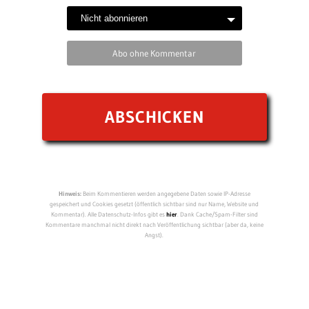
Abo ohne Kommentar
Hinweis:
Beim Kommentieren werden angegebene Daten sowie IP-Adresse
gespeichert und Cookies gesetzt (öffentlich sichtbar sind nur Name, Website und
Kommentar). Alle Datenschutz-Infos gibt es
hier
. Dank Cache/Spam-Filter sind
Kommentare manchmal nicht direkt nach Veröffentlichung sichtbar (aber da, keine
Angst).