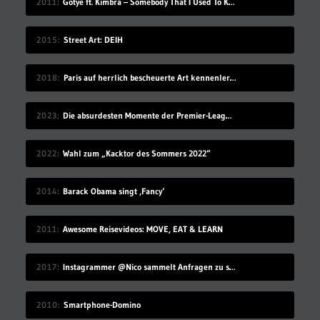
2011
Gotye ft. Kimbra – Somebody That I Used To Know
2015
Street Art: DEIH
2018
Paris auf herrlich bescheuerte Art kennenlernen
2023
Die absurdesten Momente der Premier-League-Saison 22/23
2022
Wahl zum „Kacktor des Sommers 2022“
2014
Barack Obama singt ‚Fancy‘
2011
Awesome Reisevideos: MOVE, EAT & LEARN
2017
Instagrammer @Nico sammelt Anfragen zu seinem Benutzernamen
2010
Smartphone-Domino