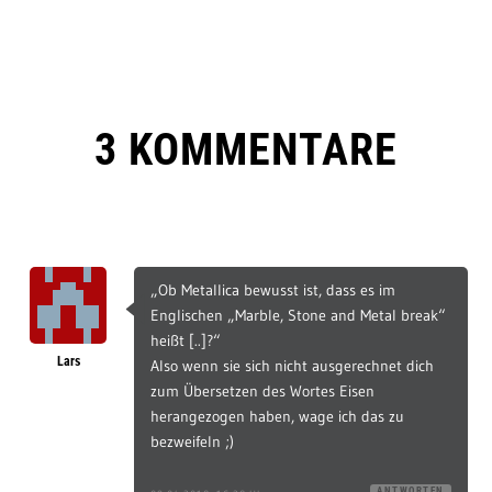
3 KOMMENTARE
„Ob Metallica bewusst ist, dass es im
Englischen „Marble, Stone and Metal break“
heißt [..]?“
Lars
Also wenn sie sich nicht ausgerechnet dich
zum Übersetzen des Wortes Eisen
herangezogen haben, wage ich das zu
bezweifeln ;)
ANTWORTEN