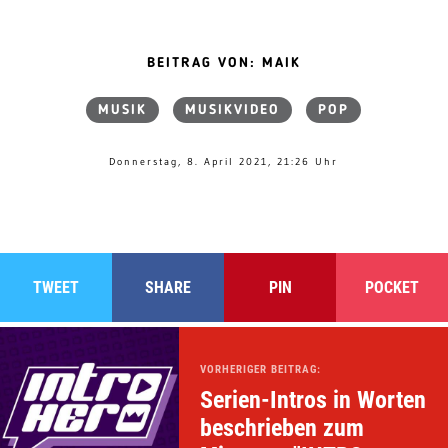
BEITRAG VON: MAIK
MUSIK
MUSIKVIDEO
POP
Donnerstag, 8. April 2021, 21:26 Uhr
TWEET
SHARE
PIN
POCKET
VORHERIGER BEITRAG:
Serien-Intros in Worten
beschrieben zum