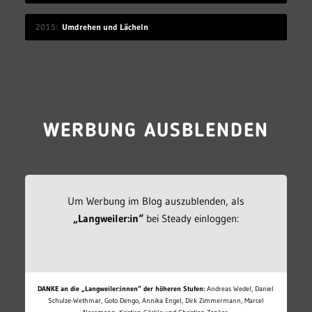
2015
Umdrehen und Lächeln
WERBUNG AUSBLENDEN
Um Werbung im Blog auszublenden, als
„Langweiler:in“
bei Steady einloggen:
DANKE an die „Langweiler:innen“ der höheren Stufen:
Andreas Wedel, Daniel
Schulze-Wethmar, Goto Dengo, Annika Engel, Dirk Zimmermann, Marcel