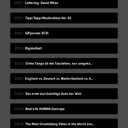
2017
Lettering: David Milan
2021
Tippi Toppi Musikvideos Vol. 83
2024
GIFparade XCVI
2014
Rigsketball
2019
Slime Tango ist wie Tauziehen, nur umgekehrt
2022
Englisch vs. Deutsch vs. Niederländisch vs. Afrikaans
2020
Das erste durchsichtige Auto der Welt
2018
Real-Life HUMAN Zoetrope
2018
The Most Unsatisfying Video in the World ever made – part 2