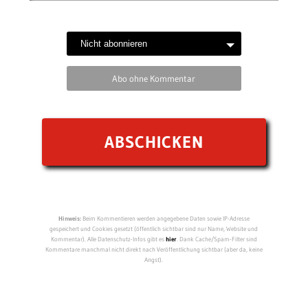
Abo ohne Kommentar
Hinweis:
Beim Kommentieren werden angegebene Daten sowie IP-Adresse
gespeichert und Cookies gesetzt (öffentlich sichtbar sind nur Name, Website und
Kommentar). Alle Datenschutz-Infos gibt es
hier
. Dank Cache/Spam-Filter sind
Kommentare manchmal nicht direkt nach Veröffentlichung sichtbar (aber da, keine
Angst).