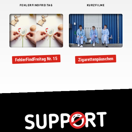
FEHLERFINDFREITAG
KURZFILME
FehlerFindFreitag Nr. 15
Zigarettenpäuschen