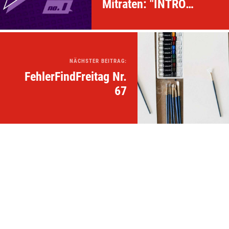
Mitraten: "INTRO
HERO"
NÄCHSTER BEITRAG:
FehlerFindFreitag Nr.
67