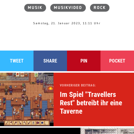
MUSIK
MUSIKVIDEO
ROCK
Samstag, 21. Januar 2023, 11:11 Uhr
TWEET
SHARE
PIN
POCKET
VORHERIGER BEITRAG:
Im Spiel "Travellers
Rest" betreibt ihr eine
Taverne