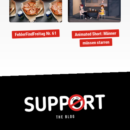
Animated Short: Männer
FehlerFindFreitag Nr. 61
müssen starren