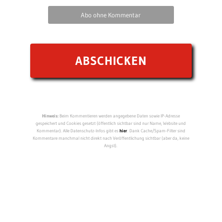
Abo ohne Kommentar
Hinweis:
Beim Kommentieren werden angegebene Daten sowie IP-Adresse
gespeichert und Cookies gesetzt (öffentlich sichtbar sind nur Name, Website und
Kommentar). Alle Datenschutz-Infos gibt es
hier
. Dank Cache/Spam-Filter sind
Kommentare manchmal nicht direkt nach Veröffentlichung sichtbar (aber da, keine
Angst).