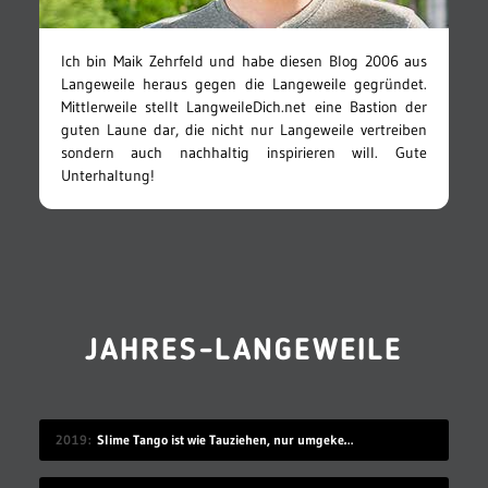
Ich bin Maik Zehrfeld und habe diesen Blog 2006 aus
Langeweile heraus gegen die Langeweile gegründet.
Mittlerweile stellt LangweileDich.net eine Bastion der
guten Laune dar, die nicht nur Langeweile vertreiben
sondern auch nachhaltig inspirieren will. Gute
Unterhaltung!
JAHRES-LANGEWEILE
2019
Slime Tango ist wie Tauziehen, nur umgekehrt