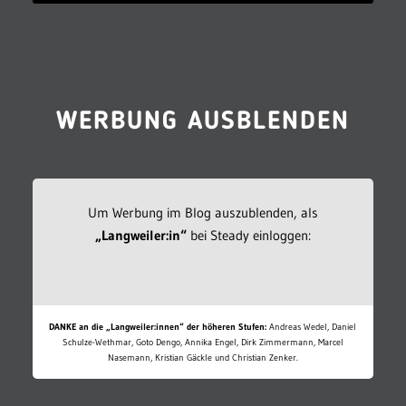
WERBUNG AUSBLENDEN
Um Werbung im Blog auszublenden, als
„Langweiler:in“
bei Steady einloggen:
DANKE an die „Langweiler:innen“ der höheren Stufen:
Andreas Wedel, Daniel
Schulze-Wethmar, Goto Dengo, Annika Engel, Dirk Zimmermann, Marcel
Nasemann, Kristian Gäckle und Christian Zenker.