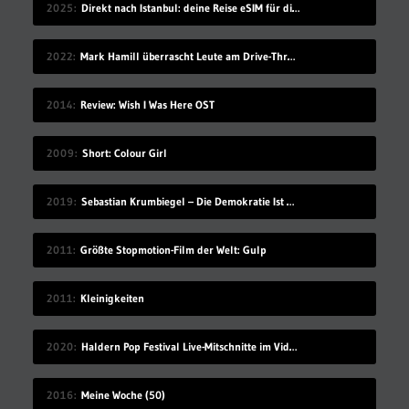
2025
Direkt nach Istanbul: deine Reise eSIM für die Türkei
2022
Mark Hamill überrascht Leute am Drive-Thru-Schalter
2014
Review: Wish I Was Here OST
2009
Short: Colour Girl
2019
Sebastian Krumbiegel – Die Demokratie Ist Weiblich
2011
Größte Stopmotion-Film der Welt: Gulp
2011
Kleinigkeiten
2020
Haldern Pop Festival Live-Mitschnitte im Videostream (2008-2019)
2016
Meine Woche (50)