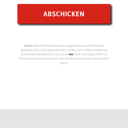
Hinweis:
Beim Kommentieren werden angegebene Daten sowie IP-Adresse
gespeichert und Cookies gesetzt (öffentlich sichtbar sind nur Name, Website und
Kommentar). Alle Datenschutz-Infos gibt es
hier
. Dank Cache/Spam-Filter sind
Kommentare manchmal nicht direkt nach Veröffentlichung sichtbar (aber da, keine
Angst).