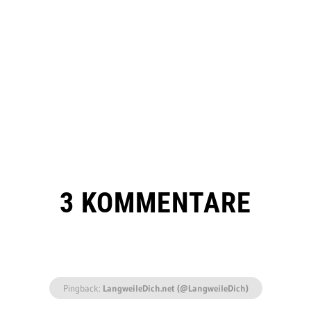
3 KOMMENTARE
Pingback:
LangweileDich.net (@LangweileDich)