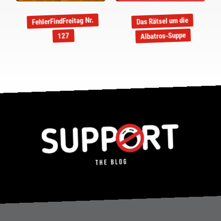
FehlerFindFreitag Nr.
Das Rätsel um die
Albatros-Suppe
127