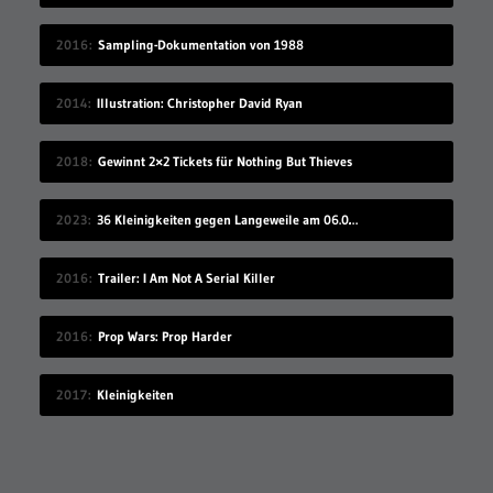
2016
Sampling-Dokumentation von 1988
2014
Illustration: Christopher David Ryan
2018
Gewinnt 2×2 Tickets für Nothing But Thieves
2023
36 Kleinigkeiten gegen Langeweile am 06.08.2023
2016
Trailer: I Am Not A Serial Killer
2016
Prop Wars: Prop Harder
2017
Kleinigkeiten