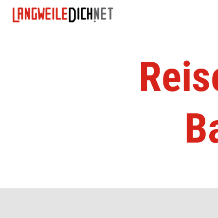
Reis
B