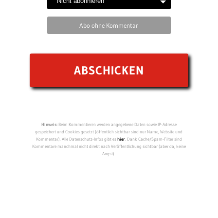
Abo ohne Kommentar
Hinweis:
Beim Kommentieren werden angegebene Daten sowie IP-Adresse
gespeichert und Cookies gesetzt (öffentlich sichtbar sind nur Name, Website und
Kommentar). Alle Datenschutz-Infos gibt es
hier
. Dank Cache/Spam-Filter sind
Kommentare manchmal nicht direkt nach Veröffentlichung sichtbar (aber da, keine
Angst).