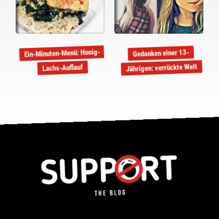
Ein-Minuten-Menü: Honig-
Gedanken einer 13-
Jährigen: verrückte Welt
Lachs-Auflauf