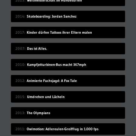
2025
Weltmeisterschaft im Hundesurfen
2014
Skateboarding: Jordan Sanchez
2017
Kinder dürfen Tattoos ihrer Eltern malen
2007
Das ist Alles.
2010
Kampfjetturbinen-Bus macht 367mph
2012
Animierte Fuchsjagd: A Fox Tale
2015
Umdrehen und Lächeln
2013
The Olympians
2011
Owlmotion: Adlereulen-Greifflug in 1.000 fps