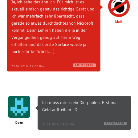
Ja, ich sehe das ähnlich. Für mich ist es
aktuell einfach genau das richtige Gerät und
ich war mehrfach sehr überrascht, dass
Maik
gerade so etwas durchdachtes von Microsoft
kommt. Denn Lehren haben die ja in der
Vergangenheit genug auf ihrem Weg
erhalten und das erste Surface wurde ja
noch sehr belächelt… :)
ANTWORTEN
23.02.2016, 17:02 Uhr
Ich muss mir so ein Ding holen. Erst mal
Geld auftreiben :-D
Dave
ANTWORTEN
24.02.2016, 08:32 Uhr