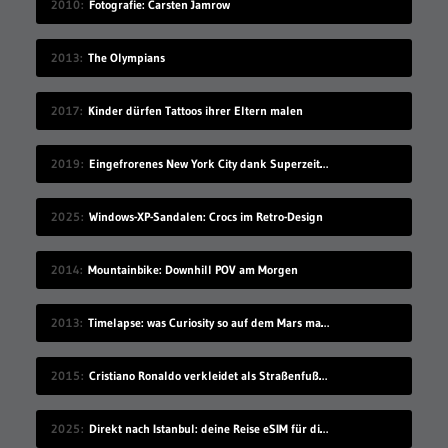
2010
Fotografie: Carsten Jamrow
2013
The Olympians
2017
Kinder dürfen Tattoos ihrer Eltern malen
2019
Eingefrorenes New York City dank Superzeitlupe
2025
Windows-XP-Sandalen: Crocs im Retro-Design
2014
Mountainbike: Downhill POV am Morgen
2013
Timelapse: was Curiosity so auf dem Mars macht
2015
Cristiano Ronaldo verkleidet als Straßenfußballer
2025
Direkt nach Istanbul: deine Reise eSIM für die Türkei