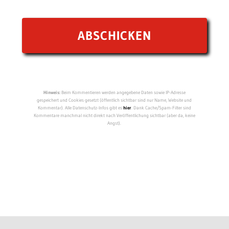
Hinweis:
Beim Kommentieren werden angegebene Daten sowie IP-Adresse
gespeichert und Cookies gesetzt (öffentlich sichtbar sind nur Name, Website und
Kommentar). Alle Datenschutz-Infos gibt es
hier
. Dank Cache/Spam-Filter sind
Kommentare manchmal nicht direkt nach Veröffentlichung sichtbar (aber da, keine
Angst).