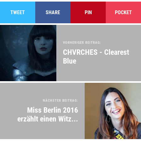
TWEET
SHARE
PIN
POCKET
VORHERIGER BEITRAG:
CHVRCHES - Clearest
Blue
NÄCHSTER BEITRAG:
Miss Berlin 2016
erzählt einen Witz...