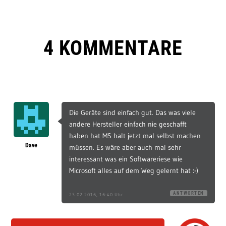
4 KOMMENTARE
Die Geräte sind einfach gut. Das was viele
andere Hersteller einfach nie geschafft
haben hat MS halt jetzt mal selbst machen
Dave
müssen. Es wäre aber auch mal sehr
interessant was ein Softwareriese wie
Microsoft alles auf dem Weg gelernt hat :-)
ANTWORTEN
23.02.2016, 16:40 Uhr