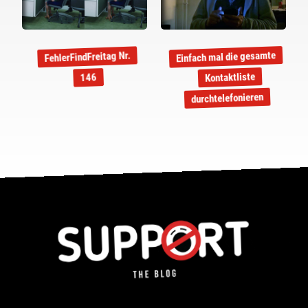
Einfach mal die gesamte
FehlerFindFreitag Nr.
Kontaktliste
146
durchtelefonieren