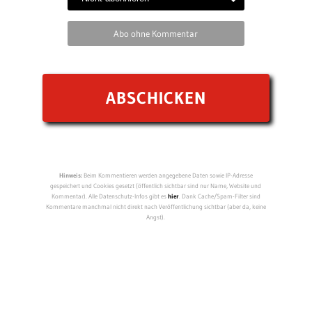
Abo ohne Kommentar
Hinweis:
Beim Kommentieren werden angegebene Daten sowie IP-Adresse
gespeichert und Cookies gesetzt (öffentlich sichtbar sind nur Name, Website und
Kommentar). Alle Datenschutz-Infos gibt es
hier
. Dank Cache/Spam-Filter sind
Kommentare manchmal nicht direkt nach Veröffentlichung sichtbar (aber da, keine
Angst).