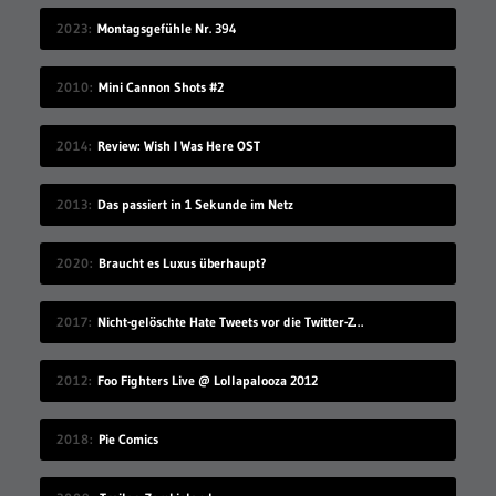
2023
Montagsgefühle Nr. 394
2010
Mini Cannon Shots #2
2014
Review: Wish I Was Here OST
2013
Das passiert in 1 Sekunde im Netz
2020
Braucht es Luxus überhaupt?
2017
Nicht-gelöschte Hate Tweets vor die Twitter-Zentrale gesprüht
2012
Foo Fighters Live @ Lollapalooza 2012
2018
Pie Comics