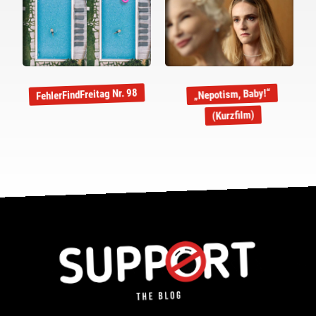
FehlerFindFreitag Nr. 98
„Nepotism, Baby!“
(Kurzfilm)